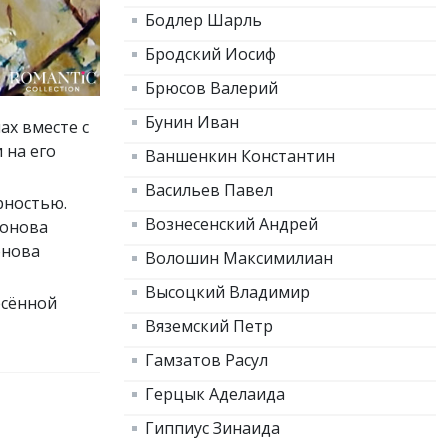
Бодлер Шарль
Бродский Иосиф
Брюсов Валерий
Бунин Иван
ах вместе с
 на его
Ваншенкин Константин
Васильев Павел
рностью.
Вознесенский Андрей
монова
онова
Волошин Максимилиан
Высоцкий Владимир
есённой
Вяземский Петр
Гамзатов Расул
Герцык Аделаида
Гиппиус Зинаида