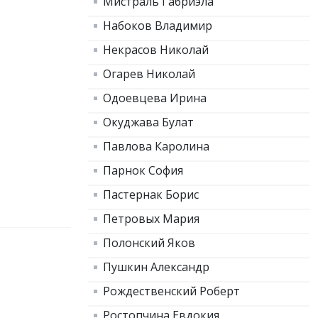
Мистраль Габриэла
Набоков Владимир
Некрасов Николай
Огарев Николай
Одоевцева Ирина
Окуджава Булат
Павлова Каролина
Парнок София
Пастернак Борис
Петровых Мария
Полонский Яков
Пушкин Александр
Рождественский Роберт
Ростопчина Евдокия