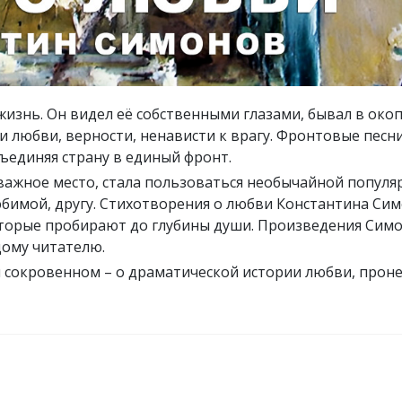
знь. Он видел её собственными глазами, бывал в окоп
ми любви, верности, ненависти к врагу. Фронтовые песни
бъединяя страну в единый фронт.
важное место, стала пользоваться необычайной популя
юбимой, другу. Стихотворения о любви Константина Си
торые пробирают до глубины души. Произведения Сим
дому читателю.
и сокровенном – о драматической истории любви, прон