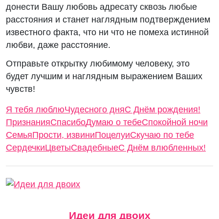
донести Вашу любовь адресату сквозь любые
расстояния и станет наглядным подтверждением
известного факта, что ни что не помеха истинной
любви, даже расстояние.
Отправьте открытку любимому человеку, это
будет лучшим и наглядным выражением Ваших
чувств!
Я тебя люблю
Чудесного дня
С Днём рождения!
Признания
Спасибо
Думаю о тебе
Спокойной ночи
Семья
Прости, извини
Поцелуи
Скучаю по тебе
Сердечки
Цветы
Свадебные
С Днём влюбленных!
Идеи для двоих