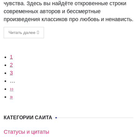
чувства. Здесь вы найдёте откровенные строки
современных авторов и бессмертные
произведения классиков про любовь и ненависть.
Читать далее
Нумерация страниц
Текущая страница
1
Страница
2
Страница
3
…
Следующая страница
››
Последняя страница
»
КАТЕГОРИИ САЙТА
Статусы и цитаты