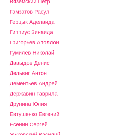
Вяземский Петр
Гамзатов Расул
Герцык Аделаида
Гиппиус Зинаида
Григорьев Аполлон
Гумилев Николай
Давыдов Денис
Дельвиг Антон
Дементьев Андрей
Державин Гаврила
Друнина Юлия
Евтушенко Евгений
Есенин Сергей
Жуковский Василий