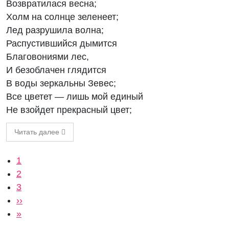
Возвратилася весна;
Холм на солнце зеленеет;
Лед разрушила волна;
Распустившийся дымится
Благовониями лес,
И безоблачен глядится
В воды зеркальны Зевес;
Все цветет — лишь мой единый
Не взойдет прекрасный цвет;
Читать далее
Нумерация страниц
Текущая страница
1
Страница
2
Страница
3
Следующая страница
››
Последняя страница
»