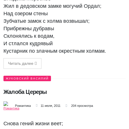
Жил в дедовском замке могучий Ордал;
Над озером стены
Зубчатые замок с холма возвышал;
Прибрежны дубравы
Склонялись к водам,
И стлался кудрявый
Кустарник по злачным окрестным холмам.
Читать далее
ЖУКОВСКИЙ ВАСИЛИЙ
Жалоба Цереры
Романтика
11 июля, 2011
204 просмотра
Снова гений жизни веет;