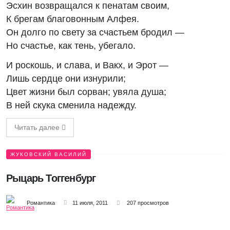
Эсхин возвращался к пенатам своим,
К брегам благовонным Алфея.
Он долго по свету за счастьем бродил —
Но счастье, как тень, убегало.
И роскошь, и слава, и Вакх, и Эрот —
Лишь сердце они изнурили;
Цвет жизни был сорван; увяла душа;
В ней скука сменила надежду.
Читать далее
ЖУКОВСКИЙ ВАСИЛИЙ
Рыцарь Тоггенбург
Романтика
11 июля, 2011
207 просмотров