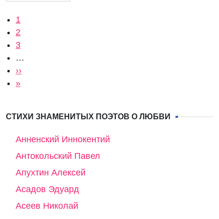
Нумерация страниц
Текущая страница
1
Страница
2
Страница
3
…
Следующая страница
››
Последняя страница
»
СТИХИ ЗНАМЕНИТЫХ ПОЭТОВ О ЛЮБВИ
Анненский Иннокентий
Антокольский Павел
Апухтин Алексей
Асадов Эдуард
Асеев Николай