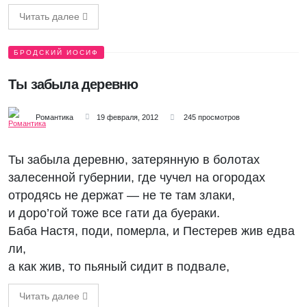
Читать далее
БРОДСКИЙ ИОСИФ
Ты забыла деревню
Романтика
19 февраля, 2012
245 просмотров
Ты забыла деревню, затерянную в болотах
залесенной губернии, где чучел на огородах
отродясь не держат — не те там злаки,
и доро’гой тоже все гати да буераки.
Баба Настя, поди, померла, и Пестерев жив едва
ли,
а как жив, то пьяный сидит в подвале,
Читать далее