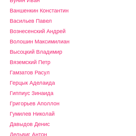
Бунин Иван
Ваншенкин Константин
Васильев Павел
Вознесенский Андрей
Волошин Максимилиан
Высоцкий Владимир
Вяземский Петр
Гамзатов Расул
Герцык Аделаида
Гиппиус Зинаида
Григорьев Аполлон
Гумилев Николай
Давыдов Денис
Дельвиг Антон