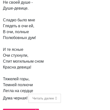
Не своей душе -
Душе-девице.
Сладко было мне
Глядеть в очи ей,
В очи, полные
Полюбовных дум!
И те ясные
Очи стухнули,
Спит могильным сном
Красна девица!
Тяжелей горы,
Темней полночи
Легла на сердце
Дума черная!
Читать далее