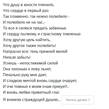
Что душу в юности пленило,
Что сердце в первый раз
Так пламенно, так нежно полюбило -
И полюбило не на час,-
То все я силюся предать забвенью
И сердцу пылкому, и страстному томленью
Хочу другую цель найтить,
Хочу другое также полюбить!
Напрасно все: тень прежней милой
Нельзя забыть!
Уснешь - непостижимой силой
Она тихонько к ложу льнет,
Печально руку мне дает,
И сладкою мечтой вновь сердце очарует,
И очи томные к моим очам прикует!..
И вновь любви приветный глас
Я внемлю страждущей душою...
Читать далее