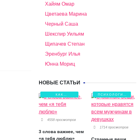
Хайям Омар
Цветаева Марина
Черный Саша
Шекспир Уильям
Щипачев Степан
Эренбург Илья
Юнна Мориц
НОВЫЕ СТАТЬИ
КАК
ПСИХОЛОГИЯ
СОХРАНИТЬ
ЛЮБВИ
ЛЮБОВЬ?
4558 просмотров
1714 просмотров
3 слова важнее, чем
«я тебя люблю»
Странные вещи,