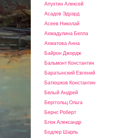
Апухтин Алексей
Асадов Эдуард
Асеев Николай
Ахмадулина Белла
Ахматова Анна
Байрон Джордж
Бальмонт Константин
Баратынский Евгений
Батюшков Константин
Белый Андрей
Берггольц Ольга
Бернс Роберт
Блок Александр
Бодлер Шарль