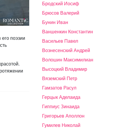
Бродский Иосиф
Брюсов Валерий
Бунин Иван
Ваншенкин Константин
 его поэзии
Васильев Павел
сть
Вознесенский Андрей
Волошин Максимилиан
красотой.
Высоцкий Владимир
протяжении
Вяземский Петр
Гамзатов Расул
Герцык Аделаида
Гиппиус Зинаида
Григорьев Аполлон
Гумилев Николай