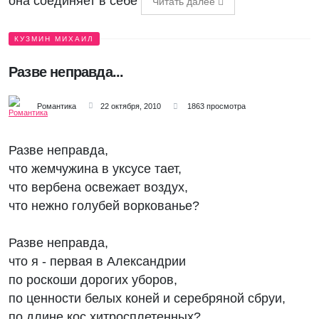
она соединяет в себе
Читать далее
КУЗМИН МИХАИЛ
Разве неправда...
Романтика
22 октября, 2010
1863 просмотра
Разве неправда,
что жемчужина в уксусе тает,
что вербена освежает воздух,
что нежно голубей воркованье?
Разве неправда,
что я - первая в Александрии
по роскоши дорогих уборов,
по ценности белых коней и серебряной сбруи,
по длине кос хитросплетенных?