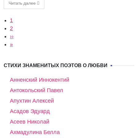
Читать далее
Нумерация страниц
Текущая страница
1
Страница
2
Следующая страница
››
Последняя страница
»
СТИХИ ЗНАМЕНИТЫХ ПОЭТОВ О ЛЮБВИ
Анненский Иннокентий
Антокольский Павел
Апухтин Алексей
Асадов Эдуард
Асеев Николай
Ахмадулина Белла