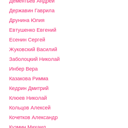
Дементьев Андрей
Державин Гаврила
Друнина Юлия
Евтушенко Евгений
Есенин Сергей
Жуковский Василий
Заболоцкий Николай
Инбер Вера
Казакова Римма
Кедрин Дмитрий
Клюев Николай
Кольцов Алексей
Кочетков Александр
Кузмин Михаил