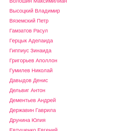
Волошин Максимилиан
Высоцкий Владимир
Вяземский Петр
Гамзатов Расул
Герцык Аделаида
Гиппиус Зинаида
Григорьев Аполлон
Гумилев Николай
Давыдов Денис
Дельвиг Антон
Дементьев Андрей
Державин Гаврила
Друнина Юлия
Евтушенко Евгений