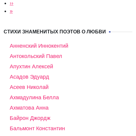
Следующая страница
››
Последняя страница
»
СТИХИ ЗНАМЕНИТЫХ ПОЭТОВ О ЛЮБВИ
Анненский Иннокентий
Антокольский Павел
Апухтин Алексей
Асадов Эдуард
Асеев Николай
Ахмадулина Белла
Ахматова Анна
Байрон Джордж
Бальмонт Константин