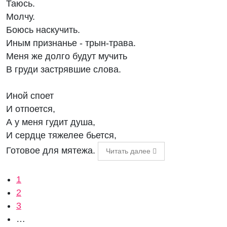
Таюсь.
Молчу.
Боюсь наскучить.
Иным признанье - трын-трава.
Меня же долго будут мучить
В груди застрявшие слова.
Иной споет
И отпоется,
А у меня гудит душа,
И сердце тяжелее бьется,
Готовое для мятежа.
Читать далее
Нумерация страниц
Текущая страница
1
Страница
2
Страница
3
…