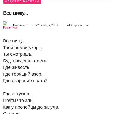
ФЕДОРОВ ВАСИЛИЙ
Все вижу...
Романтика
22 октября, 2010
2403 просмотра
Все вижу.
Твой немой укор...
Ты смотришь,
Будто ждешь ответа:
Где живость,
Где горящий взор,
Где озарение поэта?
Глаза тусклы,
Почти что злы,
Как у пропойцы до загула.
О, ужас!