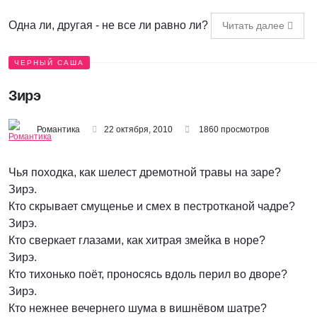
Одна ли, другая - не все ли равно ли?
Читать далее
ЧЕРНЫЙ САША
Зирэ
Романтика
22 октября, 2010
1860 просмотров
Чья походка, как шелест дремотной травы на заре?
Зирэ.
Кто скрывает смущенье и смех в пестротканой чадре?
Зирэ.
Кто сверкает глазами, как хитрая змейка в норе?
Зирэ.
Кто тихонько поёт, проносясь вдоль перил во дворе?
Зирэ.
Кто нежнее вечернего шума в вишнёвом шатре?