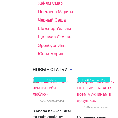
Хайям Омар
Цветаева Марина
Черный Саша
Шекспир Уильям
Щипачев Степан
Эренбург Илья
Юнна Мориц
НОВЫЕ СТАТЬИ
КАК
ПСИХОЛОГИЯ
СОХРАНИТЬ
ЛЮБВИ
ЛЮБОВЬ?
4550 просмотров
1707 просмотров
3 слова важнее, чем
«я тебя люблю»
Странные вещи,