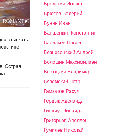
Бродский Иосиф
Брюсов Валерий
Бунин Иван
Ваншенкин Константин
дно отыскать
Васильев Павел
поистине
Вознесенский Андрей
Волошин Максимилиан
в. Острая
Высоцкий Владимир
ка.
Вяземский Петр
Гамзатов Расул
Герцык Аделаида
Гиппиус Зинаида
Григорьев Аполлон
Гумилев Николай