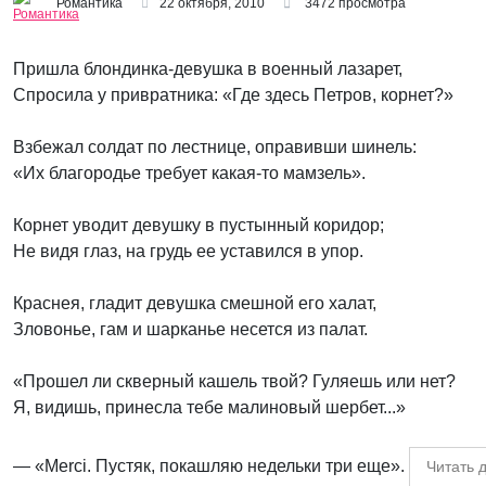
Романтика
22 октября, 2010
3472 просмотра
Пришла блондинка-девушка в военный лазарет,
Спросила у привратника: «Где здесь Петров, корнет?»
Взбежал солдат по лестнице, оправивши шинель:
«Их благородье требует какая-то мамзель».
Корнет уводит девушку в пустынный коридор;
Не видя глаз, на грудь ее уставился в упор.
Краснея, гладит девушка смешной его халат,
Зловонье, гам и шарканье несется из палат.
«Прошел ли скверный кашель твой? Гуляешь или нет?
Я, видишь, принесла тебе малиновый шербет...»
— «Merci. Пустяк, покашляю недельки три еще».
Читать 