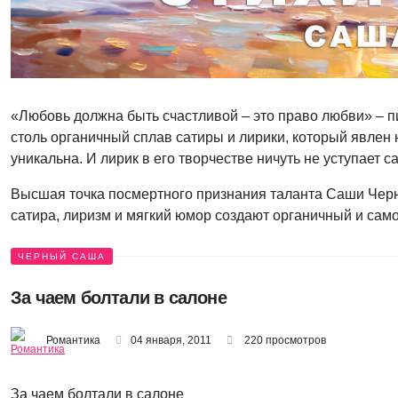
«Любовь должна быть счастливой – это право любви» – п
столь органичный сплав сатиры и лирики, который явлен 
уникальна. И лирик в его творчестве ничуть не уступает са
Высшая точка посмертного признания таланта Саши Черно
сатира, лиризм и мягкий юмор создают органичный и сам
ЧЕРНЫЙ САША
За чаем болтали в салоне
Романтика
04 января, 2011
220 просмотров
За чаем болтали в салоне