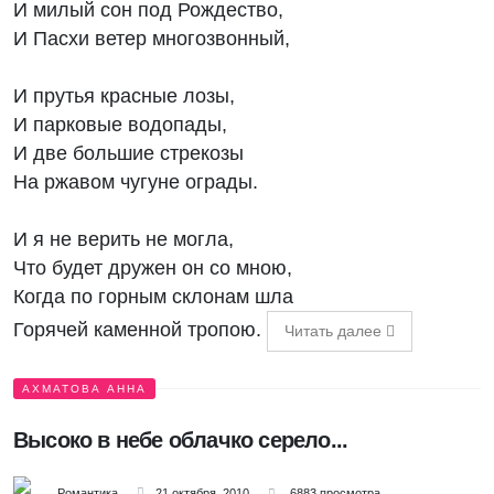
И милый сон под Рождество,
И Пасхи ветер многозвонный,
И прутья красные лозы,
И парковые водопады,
И две большие стрекозы
На ржавом чугуне ограды.
И я не верить не могла,
Что будет дружен он со мною,
Когда по горным склонам шла
Горячей каменной тропою.
Читать далее
АХМАТОВА АННА
Высоко в небе облачко серело...
Романтика
21 октября, 2010
6883 просмотра