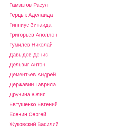
Гамзатов Расул
Герцык Аделаида
Гиппиус Зинаида
Григорьев Аполлон
Гумилев Николай
Давыдов Денис
Дельвиг Антон
Дементьев Андрей
Державин Гаврила
Друнина Юлия
Евтушенко Евгений
Есенин Сергей
Жуковский Василий