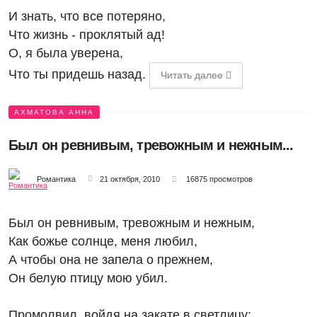
И знать, что все потеряно,
Что жизнь - проклятый ад!
О, я была уверена,
Что ты придешь назад.
Читать далее
АХМАТОВА АННА
Был он ревнивым, тревожным и нежным...
Романтика
21 октября, 2010
16875 просмотров
Был он ревнивым, тревожным и нежным,
Как божье солнце, меня любил,
А чтобы она не запела о прежнем,
Он белую птицу мою убил.
Промолвил, войдя на закате в светлицу: