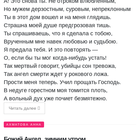
А! Это снова ты. Не отроком влюбленным,
Но мужем дерзостным, суровым, непреклонным
Ты в этот дом вошел и на меня глядишь.
Страшна моей душе предгрозовая тишь.
Ты спрашиваешь, что я сделала с тобою,
Врученным мне навек любовью и судьбою.
Я предала тебя. И это повторять —
О, если бы ты мог когда-нибудь устать!
Так мертвый говорит, убийцы сон тревожа,
Так ангел смерти ждет у рокового ложа.
Прости меня теперь. Учил прощать Господь.
В недуге горестном моя томится плоть,
А вольный дух уже почиет безмятежно.
Читать далее
АХМАТОВА АННА
Божий Ангел, зимним утром...