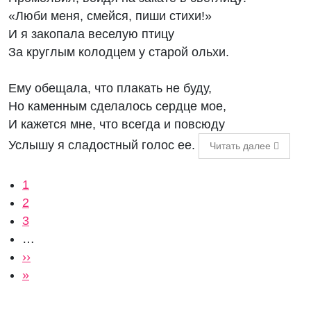
«Люби меня, смейся, пиши стихи!»
И я закопала веселую птицу
За круглым колодцем у старой ольхи.
Ему обещала, что плакать не буду,
Но каменным сделалось сердце мое,
И кажется мне, что всегда и повсюду
Услышу я сладостный голос ее.
Читать далее
Нумерация страниц
Текущая страница
1
Страница
2
Страница
3
…
Следующая страница
››
Последняя страница
»