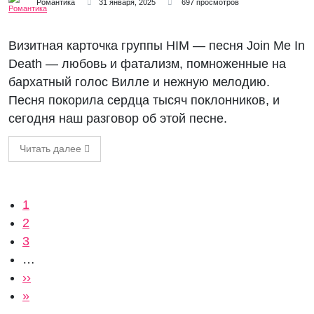
Романтика
31 января, 2025
697 просмотров
Визитная карточка группы HIM — песня Join Me In
Death — любовь и фатализм, помноженные на
бархатный голос Вилле и нежную мелодию.
Песня покорила сердца тысяч поклонников, и
сегодня наш разговор об этой песне.
Читать далее
Нумерация страниц
Текущая страница
1
Страница
2
Страница
3
…
Следующая страница
››
Последняя страница
»