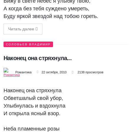
Вижу в свете небес я улыбку твою,
А когда без тебя суждено умереть,
Буду яркой звездой над тобою гореть.
Читать далее
СОЛОВЬЕВ ВЛАДИМИР
Наконец она стряхнула...
Романтика
22 октября, 2010
2138 просмотров
Наконец она стряхнула
Обветшалый свой убор,
Улыбнулась и вздохнула
И открыла ясный взор.
Неба пламенные розы