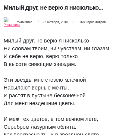
Милый друг, не верю я нисколько...
Романтика
22 октября, 2010
1689 просмотров
Милый друг, не верю я нисколько
Ни словам твоим, ни чувствам, ни глазам,
И себе не верю, верю только
В высоте сияющим звездам.
Эти звезды мне стезею млечной
Насылают верные мечты,
И растят в пустыне бесконечной
Для меня нездешние цветы.
И меж тех цветов, в том вечном лете,
Серебром лазурным облита,
Как прекрасна ты, и в звездном свете