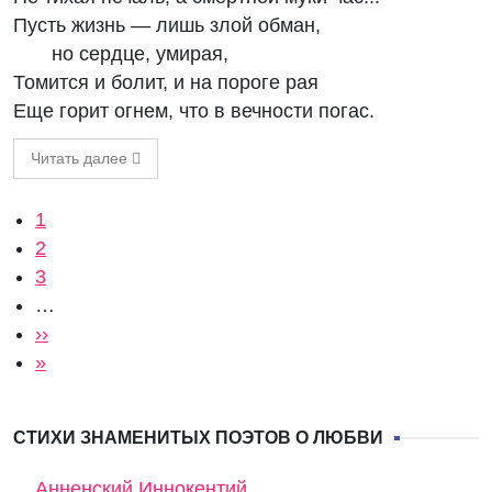
Пусть жизнь — лишь злой обман,
но сердце, умирая,
Томится и болит, и на пороге рая
Еще горит огнем, что в вечности погас.
Читать далее
Нумерация страниц
Текущая страница
1
Страница
2
Страница
3
…
Следующая страница
››
Последняя страница
»
СТИХИ ЗНАМЕНИТЫХ ПОЭТОВ О ЛЮБВИ
Анненский Иннокентий