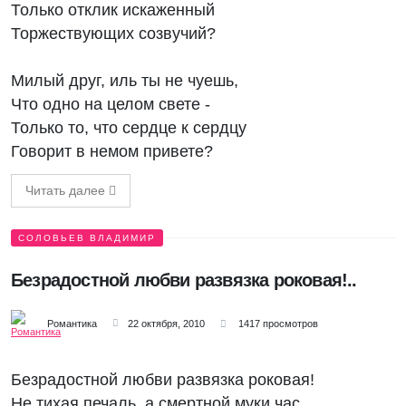
Только отклик искаженный
Торжествующих созвучий?
Милый друг, иль ты не чуешь,
Что одно на целом свете -
Только то, что сердце к сердцу
Говорит в немом привете?
Читать далее
СОЛОВЬЕВ ВЛАДИМИР
Безрадостной любви развязка роковая!..
Романтика
22 октября, 2010
1417 просмотров
Безрадостной любви развязка роковая!
Не тихая печаль, а смертной муки час...