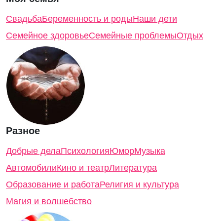
Свадьба
Беременность и роды
Наши дети
Семейное здоровье
Семейные проблемы
Отдых
Разное
Добрые дела
Психология
Юмор
Музыка
Автомобили
Кино и театр
Литература
Образование и работа
Религия и культура
Магия и волшебство