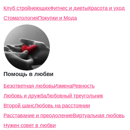
Клуб стройнеющих
Фитнес и диеты
Красота и уход
Стоматология
Покупки и Мода
Помощь в любви
Безответная любовь
Измена
Ревность
Любовь и дружба
Любовный треугольник
Второй шанс
Любовь на расстоянии
Расставание и преодоление
Виртуальная любовь
Нужен совет в любви