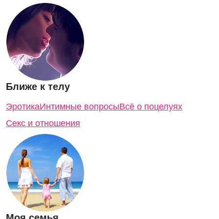
Ближе к телу
Эротика
Интимные вопросы
Всё о поцелуях
Секс и отношения
Моя семья