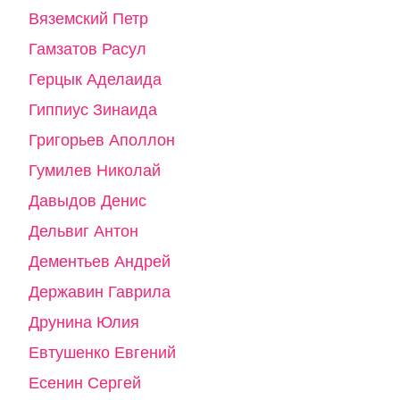
Вяземский Петр
Гамзатов Расул
Герцык Аделаида
Гиппиус Зинаида
Григорьев Аполлон
Гумилев Николай
Давыдов Денис
Дельвиг Антон
Дементьев Андрей
Державин Гаврила
Друнина Юлия
Евтушенко Евгений
Есенин Сергей