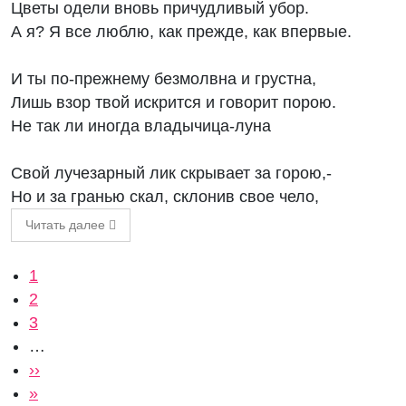
Цветы одели вновь причудливый убор.
А я? Я все люблю, как прежде, как впервые.
И ты по-прежнему безмолвна и грустна,
Лишь взор твой искрится и говорит порою.
Не так ли иногда владычица-луна
Свой лучезарный лик скрывает за горою,-
Но и за гранью скал, склонив свое чело,
Читать далее
Нумерация страниц
Текущая страница
1
Страница
2
Страница
3
…
Следующая страница
››
Последняя страница
»