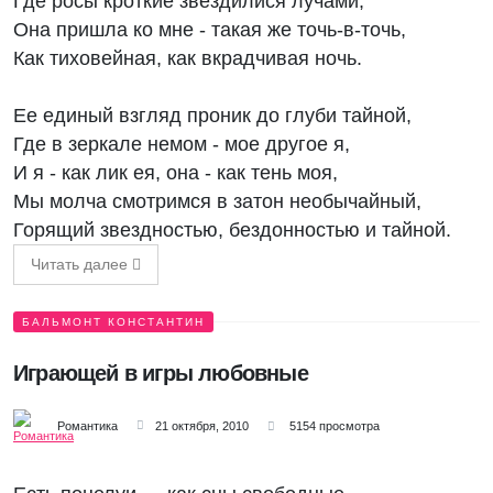
Где росы кроткие звездилися лучами,
Она пришла ко мне - такая же точь-в-точь,
Как тиховейная, как вкрадчивая ночь.
Ее единый взгляд проник до глуби тайной,
Где в зеркале немом - мое другое я,
И я - как лик ея, она - как тень моя,
Мы молча смотримся в затон необычайный,
Горящий звездностью, бездонностью и тайной.
Читать далее
БАЛЬМОНТ КОНСТАНТИН
Играющей в игры любовные
Романтика
21 октября, 2010
5154 просмотра