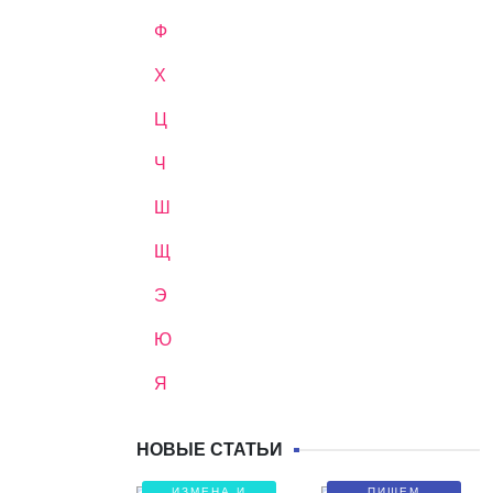
Ф
Х
Ц
Ч
Ш
Щ
Э
Ю
Я
НОВЫЕ СТАТЬИ
ИЗМЕНА И
ПИШЕМ