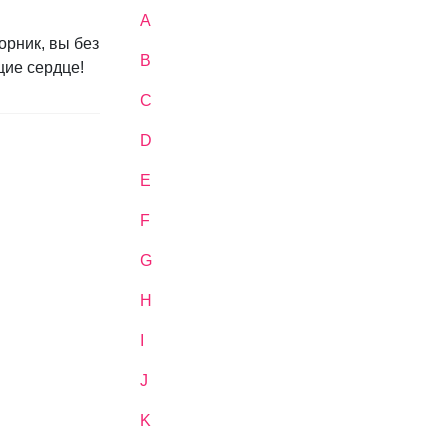
A
рник, вы без
B
щие сердце!
C
D
E
F
G
H
I
J
K