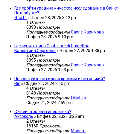
Где пройти уродинамическое исследование в Санкт-
Петербурге?
Эля Р.
»
Пт фев 28, 2025 8:42 pm
1
Ответы
6390
Просмотры
Последнее сообщение
Сауле Каримова
Пт фев 28, 2025 9:10 pm
Где купить вина Castellare di Castellina
Валентина Сергеева
»
Чт фев 27, 2025 1:38 pm
2
Ответы
6095
Просмотры
Последнее сообщение
Сауле Каримова
Чт фев 27, 2025 1:53 pm
Посоветуйте не сильно крепкий и не горький?
Rin
»
Сб дек 21, 2024 2:15 pm
4
Ответы
8148
Просмотры
Последнее сообщение
Olushka
Сб дек 21, 2024 2:59 pm
С чьей стороны гиперопека?
Аксоколь
»
Вт фев 02, 2021 3:25 am
2
Ответы
15160
Просмотры
Последнее сообщение
Modem