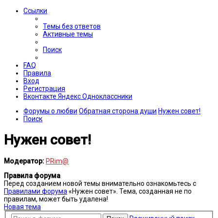
Ссылки
Темы без ответов
Активные темы
Поиск
FAQ
Правила
Вход
Регистрация
Вконтакте
Яндекс
Одноклассники
Форумы о любви
Обратная сторона души
Нужен совет!
Поиск
Нужен совет!
Модератор:
PRim@
Правила форума
Перед созданием новой темы внимательно ознакомьтесь с
Правилами форума
«Нужен совет». Тема, созданная не по
правилам, может быть удалена!
Новая тема