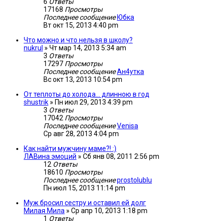
6
Ответы
17168
Просмотры
Последнее сообщение
Юбка
Вт окт 15, 2013 4:40 pm
Что можно и что нельзя в школу?
nukrul
»
Чт мар 14, 2013 5:34 am
3
Ответы
17297
Просмотры
Последнее сообщение
Ан4утка
Вс окт 13, 2013 10:54 pm
От теплоты до холода... длинною в год
shustrik
»
Пн июл 29, 2013 4:39 pm
3
Ответы
17042
Просмотры
Последнее сообщение
Venisa
Ср авг 28, 2013 4:04 pm
Как найти мужчину маме?! :)
ЛАВина эмоций
»
Сб янв 08, 2011 2:56 pm
12
Ответы
18610
Просмотры
Последнее сообщение
prostolublu
Пн июл 15, 2013 11:14 pm
Муж бросил сестру и оставил ей долг
Милая Мила
»
Ср апр 10, 2013 1:18 pm
1
Ответы