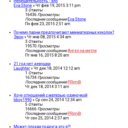
Нерешительность - зло
Eva Stone
»
Чт фев 19, 2015 3:11 pm
3
Ответы
16436
Просмотры
Последнее сообщение
Eva Stone
Пн фев 23, 2015 2:51 am
Почему парни предпочитают миниатюрных куколок?
Эвон
»
Чт янв 08, 2015 4:34 am
3
Ответы
19570
Просмотры
Последнее сообщение
Ангел на метле
Пт янв 16, 2015 8:20 am
21 год нет девушки
Laughter
»
Чт дек 18, 2014 12:12 am
1
Ответы
16734
Просмотры
Последнее сообщение
PRim@
Чт дек 18, 2014 3:11 am
Хочу отношений с матерью-одиночкой
bboy1990
»
Ср сен 24, 2014 12:34 am
5
Ответы
16666
Просмотры
Последнее сообщение
PRim@
Чт сен 25, 2014 2:37 am
Может плохая подруга это я?!