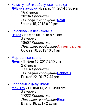
Не могу найти работу уже полгода
ЛАВина эмоций
»
Вт мар 11, 2014 3:30 pm
16
Ответы
28294
Просмотры
Последнее сообщение
Nasti
Чт ноя 15, 2018 8:00 pm
Влюбилась в незнакомца
Lisk88
»
Вт фев 06, 2018 8:52 am
3
Ответы
18607
Просмотры
Последнее сообщение
Ангел на метле
Сб фев 10, 2018 10:04 am
Мёртвая женщина
Лень
»
Пт фев 10, 2017 8:15 pm
2
Ответы
17314
Просмотры
Последнее сообщение
Gennesis
Пн май 22, 2017 2:44 pm
Проблема с девушками
max_rev
»
Пн ноя 14, 2016 4:08 am
3
Ответы
17222
Просмотры
Последнее сообщение
Blear
Вт апр 18, 2017 2:20 pm