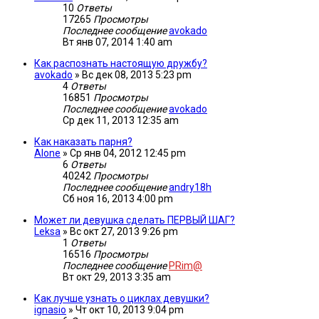
10
Ответы
17265
Просмотры
Последнее сообщение
avokado
Вт янв 07, 2014 1:40 am
Как распознать настоящую дружбу?
avokado
»
Вс дек 08, 2013 5:23 pm
4
Ответы
16851
Просмотры
Последнее сообщение
avokado
Ср дек 11, 2013 12:35 am
Как наказать парня?
Alone
»
Ср янв 04, 2012 12:45 pm
6
Ответы
40242
Просмотры
Последнее сообщение
andry18h
Сб ноя 16, 2013 4:00 pm
Может ли девушка сделать ПЕРВЫЙ ШАГ?
Leksa
»
Вс окт 27, 2013 9:26 pm
1
Ответы
16516
Просмотры
Последнее сообщение
PRim@
Вт окт 29, 2013 3:35 am
Как лучше узнать о циклах девушки?
ignasio
»
Чт окт 10, 2013 9:04 pm