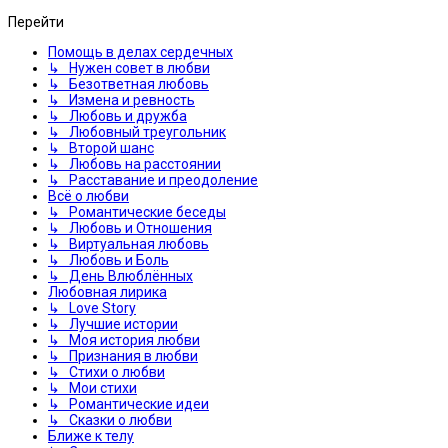
Перейти
Помощь в делах сердечных
↳ Нужен совет в любви
↳ Безответная любовь
↳ Измена и ревность
↳ Любовь и дружба
↳ Любовный треугольник
↳ Второй шанс
↳ Любовь на расстоянии
↳ Расставание и преодоление
Всё о любви
↳ Романтические беседы
↳ Любовь и Отношения
↳ Виртуальная любовь
↳ Любовь и Боль
↳ День Влюблённых
Любовная лирика
↳ Love Story
↳ Лучшие истории
↳ Моя история любви
↳ Признания в любви
↳ Стихи о любви
↳ Мои стихи
↳ Романтические идеи
↳ Сказки о любви
Ближе к телу