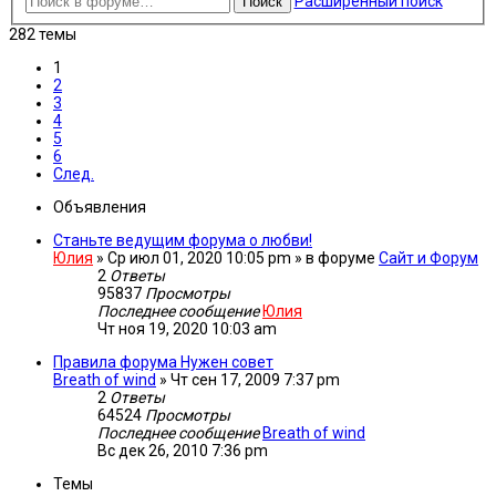
Расширенный поиск
Поиск
282 темы
1
2
3
4
5
6
След.
Объявления
Станьте ведущим форума о любви!
Юлия
»
Ср июл 01, 2020 10:05 pm
» в форуме
Сайт и Форум
2
Ответы
95837
Просмотры
Последнее сообщение
Юлия
Чт ноя 19, 2020 10:03 am
Правила форума Нужен совет
Breath of wind
»
Чт сен 17, 2009 7:37 pm
2
Ответы
64524
Просмотры
Последнее сообщение
Breath of wind
Вс дек 26, 2010 7:36 pm
Темы