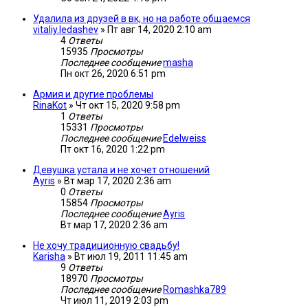
Удалила из друзей в вк, но на работе общаемся
vitaliy.ledashev
»
Пт авг 14, 2020 2:10 am
4
Ответы
15935
Просмотры
Последнее сообщение
masha
Пн окт 26, 2020 6:51 pm
Армия и другие проблемы
RinaKot
»
Чт окт 15, 2020 9:58 pm
1
Ответы
15331
Просмотры
Последнее сообщение
Edelweiss
Пт окт 16, 2020 1:22 pm
Девушка устала и не хочет отношений
Ayris
»
Вт мар 17, 2020 2:36 am
0
Ответы
15854
Просмотры
Последнее сообщение
Ayris
Вт мар 17, 2020 2:36 am
Не хочу традиционную свадьбу!
Karisha
»
Вт июл 19, 2011 11:45 am
9
Ответы
18970
Просмотры
Последнее сообщение
Romashka789
Чт июл 11, 2019 2:03 pm