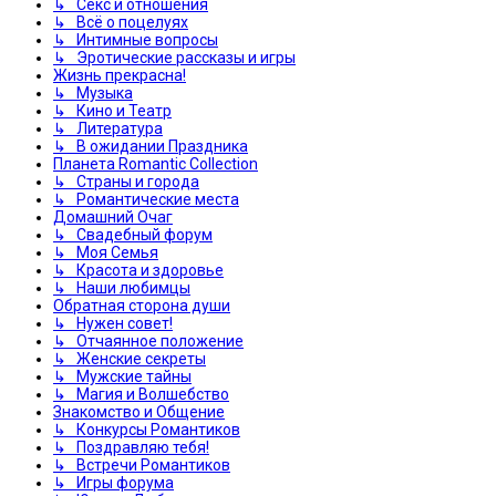
↳ Секс и отношения
↳ Всё о поцелуях
↳ Интимные вопросы
↳ Эротические рассказы и игры
Жизнь прекрасна!
↳ Музыка
↳ Кино и Театр
↳ Литература
↳ В ожидании Праздника
Планета Romantic Collection
↳ Страны и города
↳ Романтические места
Домашний Очаг
↳ Свадебный форум
↳ Моя Семья
↳ Красота и здоровье
↳ Наши любимцы
Обратная сторона души
↳ Нужен совет!
↳ Отчаянное положение
↳ Женские секреты
↳ Мужские тайны
↳ Магия и Волшебство
Знакомство и Общение
↳ Конкурсы Романтиков
↳ Поздравляю тебя!
↳ Встречи Романтиков
↳ Игры форума