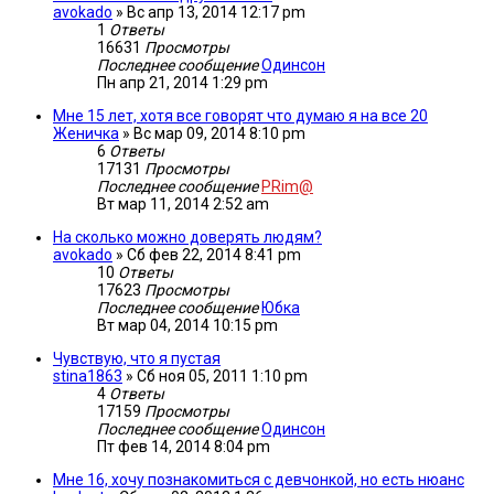
avokado
»
Вс апр 13, 2014 12:17 pm
1
Ответы
16631
Просмотры
Последнее сообщение
Одинсон
Пн апр 21, 2014 1:29 pm
Мне 15 лет, хотя все говорят что думаю я на все 20
Женичка
»
Вс мар 09, 2014 8:10 pm
6
Ответы
17131
Просмотры
Последнее сообщение
PRim@
Вт мар 11, 2014 2:52 am
На сколько можно доверять людям?
avokado
»
Сб фев 22, 2014 8:41 pm
10
Ответы
17623
Просмотры
Последнее сообщение
Юбка
Вт мар 04, 2014 10:15 pm
Чувствую, что я пустая
stina1863
»
Сб ноя 05, 2011 1:10 pm
4
Ответы
17159
Просмотры
Последнее сообщение
Одинсон
Пт фев 14, 2014 8:04 pm
Мне 16, хочу познакомиться с девчонкой, но есть нюанс