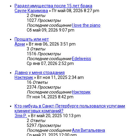
Раздел имущества после 15 лет брака
Сауле Каримова
»
Пт май 08, 2026 8:27 pm
2
Ответы
1027
Просмотры
Последнее сообщение
I love the piano
Сб май 09, 2026 9:07 pm
Прощать или нет
Арни
»
Вт янв 06, 2026 3:51 pm
3
Ответы
1516
Просмотры
Последнее сообщение
Edelweiss
Ср янв 07, 2026 2:52 pm
Давно у меня страдания
Нэктерик
»
Вт ноя 11, 2025 2:34 am
16
Ответы
2374
Просмотры
Последнее сообщение
Нэктерик
Пт ноя 14, 2025 8:42 pm
Кто-нибудь в Санкт-Петербурге пользовался услугами
клининговых компаний?
Эля Р.
»
Вт май 20, 2025 10:13 pm
2
Ответы
5297
Просмотры
Последнее сообщение
Аля Витальевна
Ср май 21, 2025 12:00 pm