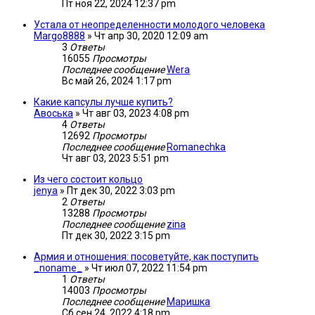
Пт ноя 22, 2024 12:37 pm
Устала от неопределенности молодого человека
Margo8888
»
Чт апр 30, 2020 12:09 am
3
Ответы
16055
Просмотры
Последнее сообщение
Wera
Вс май 26, 2024 1:17 pm
Какие капсулы лучше купить?
Авоська
»
Чт авг 03, 2023 4:08 pm
4
Ответы
12692
Просмотры
Последнее сообщение
Romanechka
Чт авг 03, 2023 5:51 pm
Из чего состоит кольцо
jenya
»
Пт дек 30, 2022 3:03 pm
2
Ответы
13288
Просмотры
Последнее сообщение
zina
Пт дек 30, 2022 3:15 pm
Армия и отношения: посоветуйте, как поступить
_noname_
»
Чт июл 07, 2022 11:54 pm
1
Ответы
14003
Просмотры
Последнее сообщение
Маришка
Сб сен 24, 2022 4:18 pm