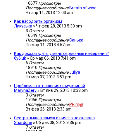
16677
Просмотры
Последнее сообщение
Breath of wind
Чт апр 11, 2013 12:03 am
Как взбодрить организм
Ликуська
»
Чт фев 28, 2013 5:30 pm
3
Ответы
16549
Просмотры
Последнее сообщение
Санька
Пн мар 11, 2013 4:57 pm
Как доказать, что у меня серьезные намерения?
6y6luk
»
Ср мар 06, 2013 7:41 pm
6
Ответы
18910
Просмотры
Последнее сообщение
Juliya
Чт мар 07, 2013 3:51 pm
Проблема в отношениях с мужчиной
MarynaZery
»
Вт янв 29, 2013 10:38 pm
3
Ответы
17056
Просмотры
Последнее сообщение
PRim@
Вт фев 26, 2013 2:33 am
Сестра вышла замуж и ничего не сказала
Shardone
»
Сб дек 08, 2012 9:36 pm
7
Ответы