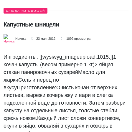
БЛЮДА ИЗ ОВОЩЕЙ
Капустные шницели
Иринка
23 мая, 2012
1092 просмотра
Ингредиенты: [[wysiwyg_imageupload:1015:]]1
кочан капусты (весом примерно 1 кг)2 яйца1
стакан панировочных сухарейМасло для
жаркиСоль и перец по
вкусуПриготовление:Очисть кочан от верхних
листьев, вырежи кочерыжку и вари в слегка
подсоленной воде до готовности. Затем разбери
капусту на отдельные листья, толстые стебли
срежь ножом.Каждый лист сложи конвертиком,
окуни в яйцо, обваляй в сухарях и обжарь в