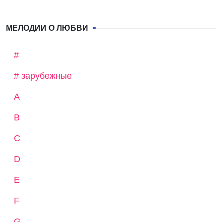
МЕЛОДИИ О ЛЮБВИ
#
# зарубежные
A
B
C
D
E
F
G