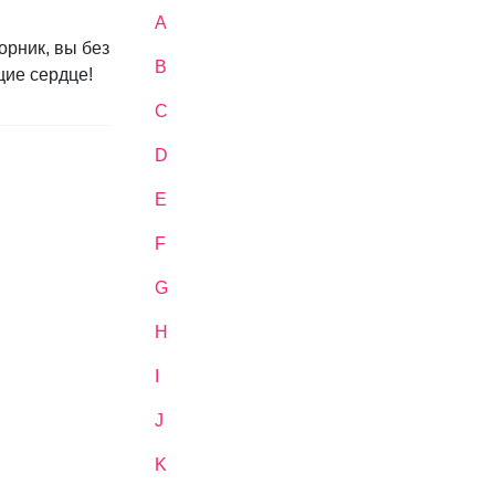
A
рник, вы без
B
щие сердце!
C
D
E
F
G
H
I
J
K