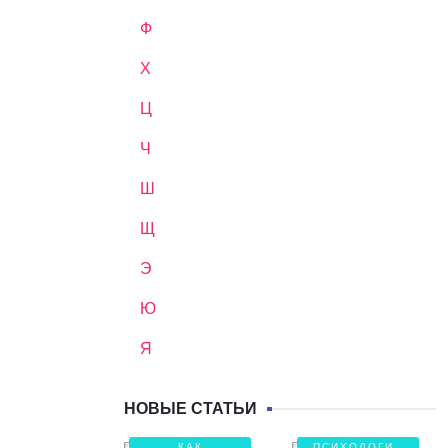
Ф
Х
Ц
Ч
Ш
Щ
Э
Ю
Я
НОВЫЕ СТАТЬИ
КАК
ПСИХОЛОГИЯ