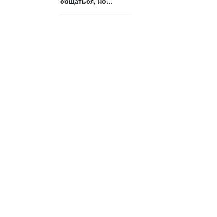
общаться, но
боится признаться?