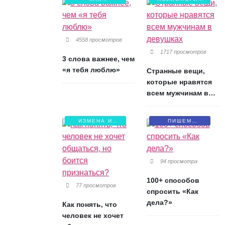
СОХРАНИТЬ
ЛЮБВИ
ЛЮБОВЬ?
4558 просмотров
1717 просмотров
3 слова важнее, чем
«я тебя люблю»
Странные вещи,
которые нравятся
всем мужчинам в
девушках
ИЗМЕНА И
ПИШЕМ
БОЛЬ
ПИСЬМА
94 просмотра
100+ способов
77 просмотров
спросить «Как
дела?»
Как понять, что
человек не хочет