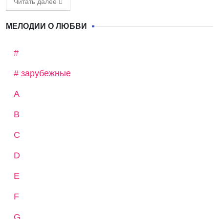
Читать далее
МЕЛОДИИ О ЛЮБВИ
#
# зарубежные
A
B
C
D
E
F
G