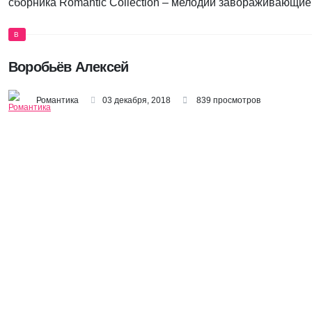
сборника Romantic Collection – мелодии завораживающие
В
Воробьёв Алексей
Романтика
03 декабря, 2018
839 просмотров