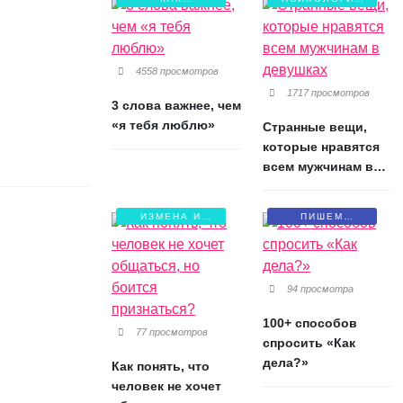
СОХРАНИТЬ
ЛЮБВИ
ЛЮБОВЬ?
4558 просмотров
1717 просмотров
3 слова важнее, чем
«я тебя люблю»
Странные вещи,
которые нравятся
всем мужчинам в
девушках
ИЗМЕНА И
ПИШЕМ
БОЛЬ
ПИСЬМА
94 просмотра
100+ способов
77 просмотров
спросить «Как
дела?»
Как понять, что
человек не хочет