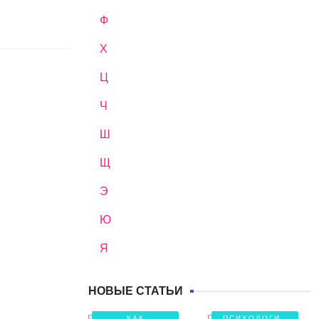
Ф
Х
Ц
Ч
Ш
Щ
Э
Ю
Я
НОВЫЕ СТАТЬИ
КАК
ПСИХОЛОГИЯ