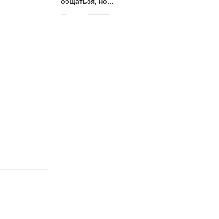
общаться, но
боится признаться?