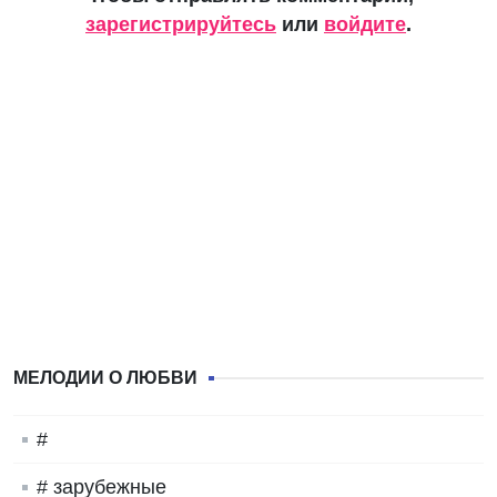
зарегистрируйтесь
или
войдите
.
МЕЛОДИИ О ЛЮБВИ
#
# зарубежные