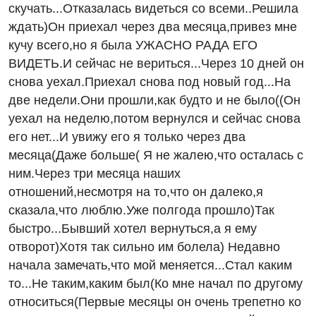
скучать...Отказалась видеться со всеми..Решила
ждать)Он приехал через два месяца,привез мне
кучу всего,но я была УЖАСНО РАДА ЕГО
ВИДЕТЬ.И сейчас не вериться...Через 10 дней он
снова уехал.Приехал снова под новый год...На
две недели.Они прошли,как будто и не было((Он
уехал на неделю,потом вернулся и сейчас снова
его нет...И увижу его я только через два
месяца(Даже больше( Я не жалею,что осталась с
ним.Через три месяца наших
отношений,несмотря на то,что он далеко,я
сказала,что люблю.Уже полгода прошло)Так
быстро...Бывший хотел вернуться,а я ему
отворот)Хотя так сильно им болела) Недавно
начала замечать,что мой меняется...Стал каким
то...Не таким,каким был(Ко мне начал по другому
относиться(Первые месяцы он очень трепетно ко