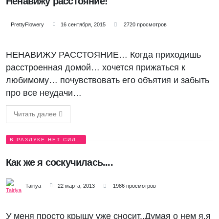
Ненавижу расстояние!
PrеttyFlowery
16 сентября, 2015
2720 просмотров
НЕНАВИЖУ РАССТОЯНИЕ… Когда приходишь
расстроенная домой… хочется прижаться к
любимому… почувствовать его объятия и забыть
про все неудачи…
Читать далее
В РАЗЛУКЕ НЕТ СИЛ…
Как же я соскучилась....
Tairiya
22 марта, 2013
1986 просмотров
У меня просто крышу уже сносит..Думая о нем я,я