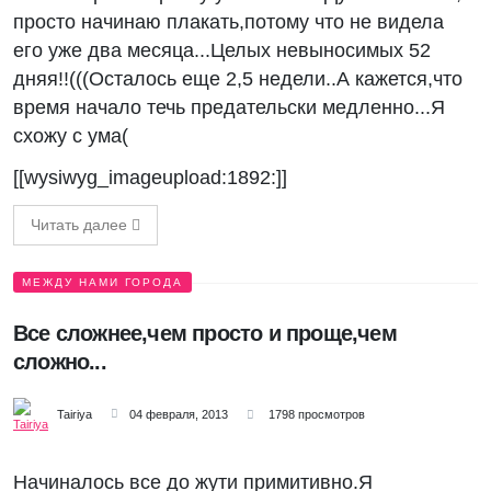
просто начинаю плакать,потому что не видела
его уже два месяца...Целых невыносимых 52
дняя!!(((Осталось еще 2,5 недели..А кажется,что
время начало течь предательски медленно...Я
схожу с ума(
[[wysiwyg_imageupload:1892:]]
Читать далее
МЕЖДУ НАМИ ГОРОДА
Все сложнее,чем просто и проще,чем
сложно...
Tairiya
04 февраля, 2013
1798 просмотров
Начиналось все до жути примитивно.Я