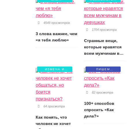
СОХРАНИТЬ
ЛЮБВИ
ЛЮБОВЬ?
4549 просмотров
1704 просмотра
3 слова важнее, чем
«я тебя люблю»
Странные вещи,
которые нравятся
всем мужчинам в
девушках
ИЗМЕНА И
ПИШЕМ
БОЛЬ
ПИСЬМА
82 просмотра
100+ способов
64 просмотра
спросить «Как
дела?»
Как понять, что
человек не хочет