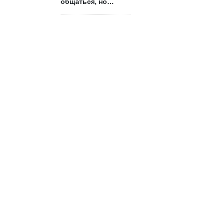
общаться, но
боится признаться?