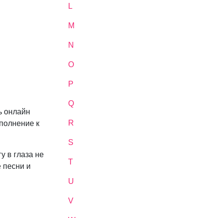
L
M
N
O
P
Q
ь онлайн
R
ополнение к
S
у в глаза не
T
 песни и
U
V