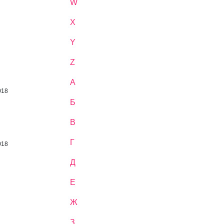
W
X
Y
Z
А
018
Б
В
Г
018
Д
Е
Ж
З