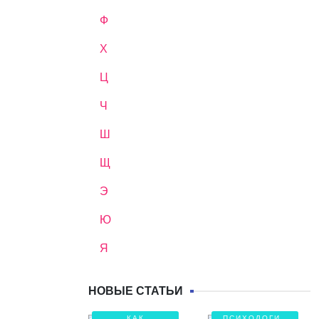
Ф
Х
Ц
Ч
Ш
Щ
Э
Ю
Я
НОВЫЕ СТАТЬИ
КАК
ПСИХОЛОГИЯ