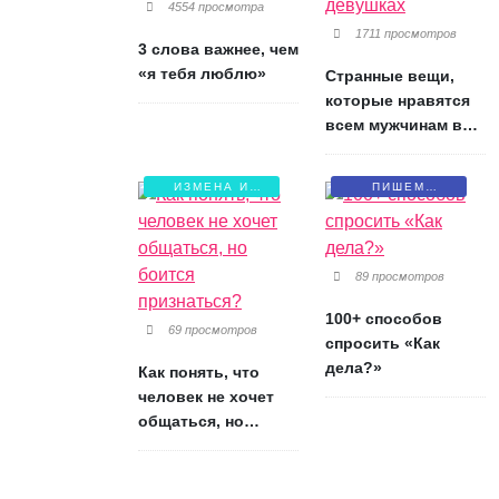
4554 просмотра
1711 просмотров
3 слова важнее, чем
«я тебя люблю»
Странные вещи,
которые нравятся
всем мужчинам в
девушках
ИЗМЕНА И
ПИШЕМ
БОЛЬ
ПИСЬМА
89 просмотров
100+ способов
69 просмотров
спросить «Как
дела?»
Как понять, что
человек не хочет
общаться, но
боится признаться?