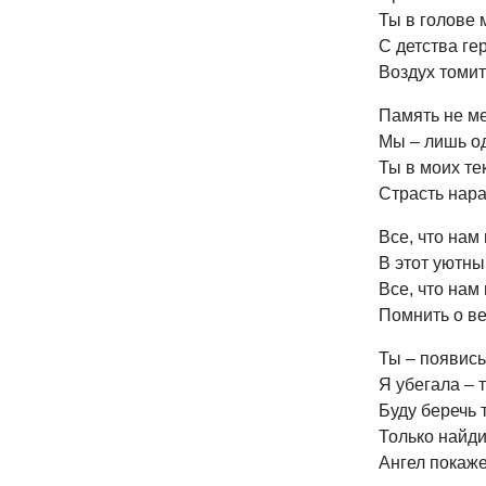
Ты в голове 
С детства ге
Воздух томит
Память не ме
Мы – лишь од
Ты в моих те
Страсть нара
Все, что нам
В этот уютны
Все, что нам
Помнить о ве
Ты – появись
Я убегала – 
Буду беречь 
Только найд
Ангел покаже