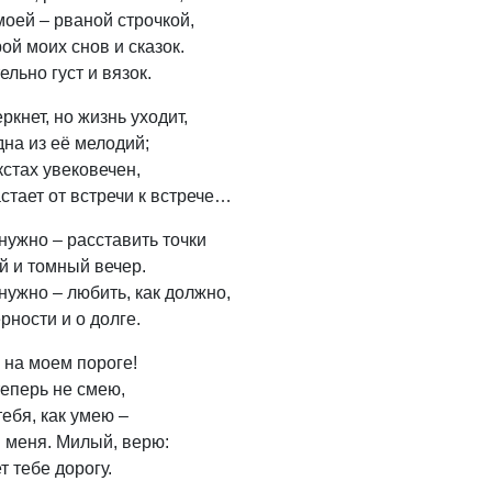
моей – рваной строчкой,
рой моих снов и сказок.
ельно густ и вязок.
ркнет, но жизнь уходит,
на из её мелодий;
кстах увековечен,
стает от встречи к встрече…
 нужно – расставить точки
й и томный вечер.
 нужно – любить, как должно,
рности и о долге.
 на моем пороге!
теперь не смею,
тебя, как умею –
и меня. Милый, верю:
т тебе дорогу.