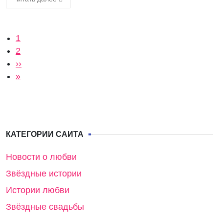
Нумерация страниц
Текущая страница
1
Страница
2
Следующая страница
››
Последняя страница
»
КАТЕГОРИИ САЙТА
Новости о любви
Звёздные истории
Истории любви
Звёздные свадьбы