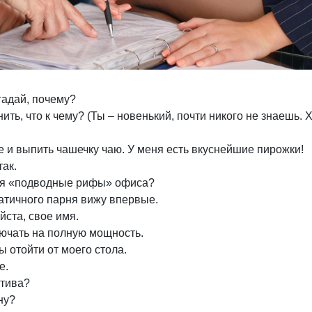
гадай, почему?
ть, что к чему? (Ты – новенький, почти никого не знаешь. 
 и выпить чашечку чаю. У меня есть вкуснейшие пирожки!
так.
нуя «подводные рифы» офиса?
патичного парня вижу впервые.
йста, свое имя.
ючать на полную мощность.
ы отойти от моего стола.
е.
атива?
ну?