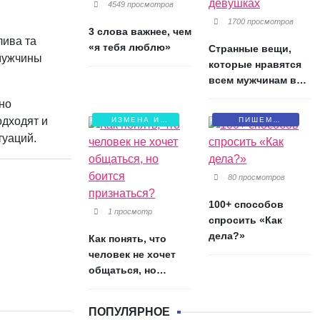
4549 просмотров
1700 просмотров
3 слова важнее, чем
лива та
«я тебя люблю»
Странные вещи,
 мужчины
которые нравятся
всем мужчинам в
девушках
но
одходят и
ИЗМЕНА И
ПИШЕМ
БОЛЬ
ПИСЬМА
туаций.
80 просмотров
100+ способов
1 просмотр
спросить «Как
дела?»
Как понять, что
человек не хочет
общаться, но
боится признаться?
ПОПУЛЯРНОЕ