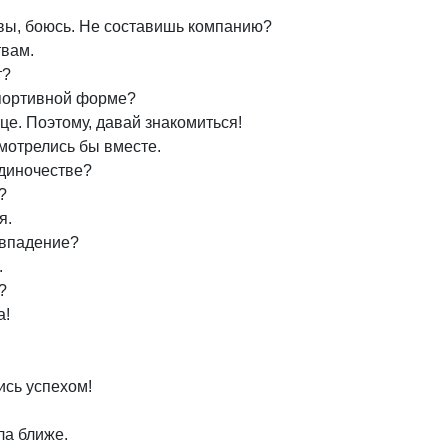
 увы, боюсь. Не составишь компанию?
твам.
т?
спортивной форме?
це. Поэтому, давай знакомиться!
смотрелись бы вместе.
одиночестве?
?
я.
овпадение?
.
?
а!
ись успехом!
ла ближе.