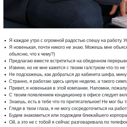
Я каждое утро с огромной радостью спешу на работу. У
Я новенькая, почти никого не знаю. Можешь мне объясни
объясню, что к чему?)
Предлагаю вместе встретиться на обеденном перерыве
Извини, но не мне кажется с твоим галстуком что-то не 
Не подскажешь, как добраться до кабинета шефа, ми
Странно, я работаю здесь целую неделю, а такого сим
Привет, я новенькая в этой компании. Напомни, пожалу
С твоим появлением кондиционер в офисе следует вкл
Знаешь, есть в тебе что-то притягательное! Не мог бы т
Глядя в твои глаза, я не могу сосредоточиться на работ
Будем знакомиться или подождем ближайшего корпор
Ой, а это не с тобой я сейчас разговаривала по телефо