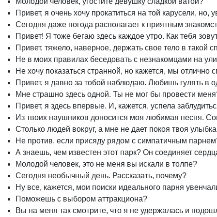
Молодой человек, угостите девушку сладкой ватой?
Привет, я очень хочу прокатиться на той карусели, но,
Сегодня даже погода располагает к приятным знакомс
Привет! Я тоже бегаю здесь каждое утро. Как тебя зову
Привет, тяжело, наверное, держать свое тело в такой 
Не в моих правилах беседовать с незнакомцами на ули
Не хочу показаться странной, но кажется, мы отлично 
Привет, я давно за тобой наблюдаю. Любишь гулять в 
Мне страшно здесь одной. Ты не мог бы провести меня
Привет, я здесь впервые. И, кажется, успела заблудитьс
Из твоих наушников доносится моя любимая песня. С
Столько людей вокруг, а мне не дает покоя твоя улыбка
Не против, если присяду рядом с симпатичным парнем
А знаешь, чем известен этот парк? Он соединяет сердц
Молодой человек, это не меня вы искали в толпе?
Сегодня необычный день. Рассказать, почему?
Ну все, кажется, мои поиски идеального парня увенчал
Поможешь с выбором аттракциона?
Вы на меня так смотрите, что я не удержалась и подош