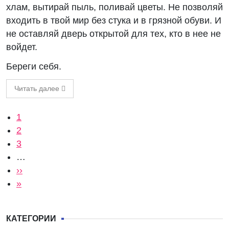
хлам, вытирай пыль, поливай цветы. Не позволяй
входить в твой мир без стука и в грязной обуви. И
не оставляй дверь открытой для тех, кто в нее не
войдет.
Береги себя.
Читать далее
Нумерация страниц
Текущая страница
1
Страница
2
Страница
3
…
Следующая страница
››
Последняя страница
»
КАТЕГОРИИ