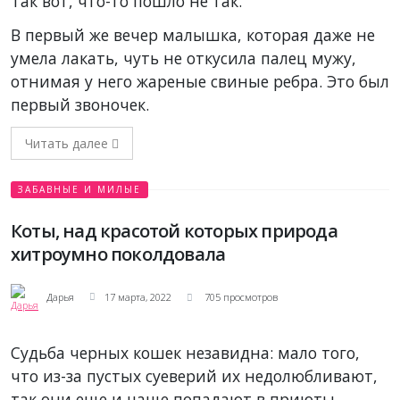
Так вот, что-то пошло не так.
В первый же вечер малышка, которая даже не
умела лакать, чуть не откусила палец мужу,
отнимая у него жареные свиные ребра. Это был
первый звоночек.
Читать далее
ЗАБАВНЫЕ И МИЛЫЕ
Коты, над красотой которых природа
хитроумно поколдовала
Дарья
17 марта, 2022
705 просмотров
Судьба черных кошек незавидна: мало того,
что из-за пустых суеверий их недолюбливают,
так они еще и чаще попадают в приюты.