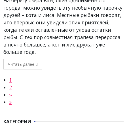
На берегу озера Ван, близ одноименного
города, можно увидеть эту необычную парочку
друзей – кота и лиса. Местные рыбаки говорят,
что впервые они увидели этих приятелей,
когда те ели оставленные от улова остатки
рыбы. С тех пор совместная трапеза переросла
в нечто большее, а кот и лис дружат уже
больше года.
Читать далее
Нумерация страниц
Текущая страница
1
Страница
2
Следующая страница
››
Последняя страница
»
КАТЕГОРИИ