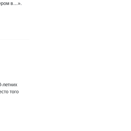
чером в…».
0-летних
есто того