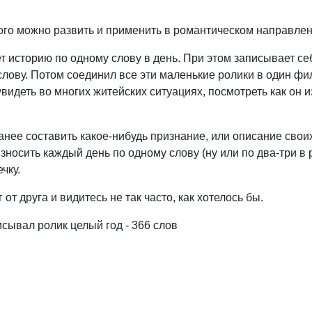
рого можно развить и применить в романтическом направлен
т историю по одному слову в день. При этом записывает себ
слову. Потом соединил все эти маленькие ролики в один фи
видеть во многих житейских ситуациях, посмотреть как он 
нее составить какое-нибудь признание, или описание своих
носить каждый день по одному слову (ну или по два-три в
чку.
т друга и видитесь не так часто, как хотелось бы.
исывал ролик целый год - 366 слов