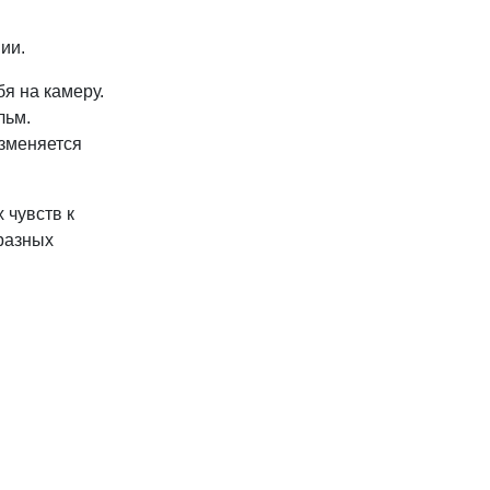
ии.
я на камеру.
льм.
изменяется
 чувств к
 разных