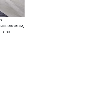
о
вчинниковым,
ттера