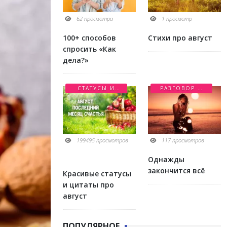
62 просмотра
1 просмотр
100+ способов
Стихи про август
спросить «Как
дела?»
СТАТУСЫ И
РАЗГОВОР О
ЦИТАТЫ
ЛЮБВИ
199495 просмотров
117 просмотров
Однажды
закончится всё
Красивые статусы
и цитаты про
август
ПОПУЛЯРНОЕ