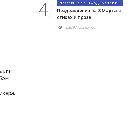
НЕОБЫЧНЫЕ ПОЗДРАВЛЕНИЯ
Поздравления на 8 Марта в
стихах и прозе
858702 просмотра
арин.
бом.
икёра.