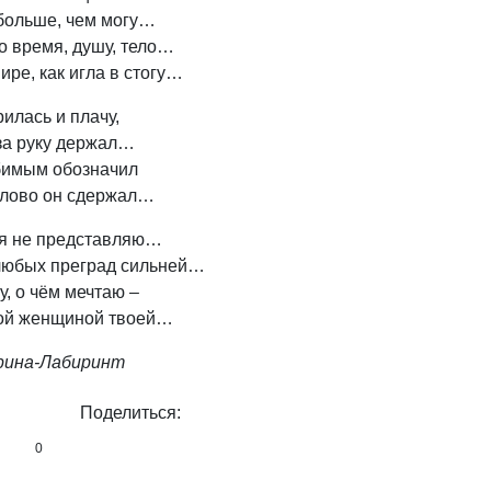
 больше, чем могу…
ко время, душу, тело…
ире, как игла в стогу…
илась и плачу,
 за руку держал…
бимым обозначил
слово он сдержал…
бя не представляю…
любых преград сильней…
у, о чём мечтаю –
ой женщиной твоей…
рина-Лабиринт
Поделиться:
0