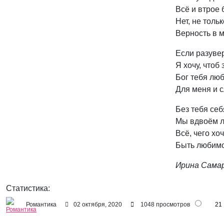
Всё и втрое
Нет, не толь
Верность в м
Если разувер
Я хочу, чтоб
Бог тебя лю
Для меня и 
Без тебя се
Мы вдвоём 
Всё, чего хоч
Быть любим
Ирина Сама
Статистика:
Романтика
02 октября, 2020
1048 просмотров
21