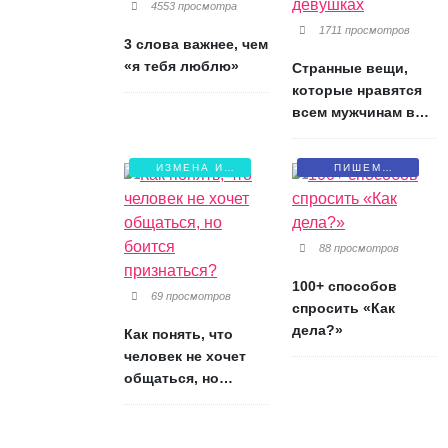
4553 просмотра
1711 просмотров
3 слова важнее, чем
«я тебя люблю»
Странные вещи,
которые нравятся
всем мужчинам в
девушках
ИЗМЕНА И
ПИШЕМ
БОЛЬ
ПИСЬМА
88 просмотров
100+ способов
69 просмотров
спросить «Как
дела?»
Как понять, что
человек не хочет
общаться, но
боится признаться?