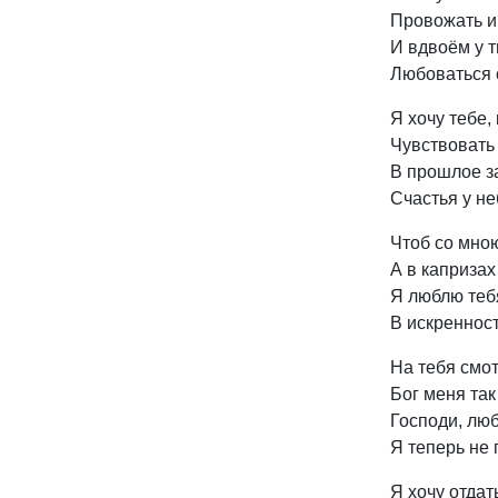
Провожать и
И вдвоём у 
Любоваться 
Я хочу тебе,
Чувствовать
В прошлое з
Счастья у н
Чтоб со мно
А в капризах
Я люблю теб
В искреннос
На тебя смо
Бог меня та
Господи, лю
Я теперь не
Я хочу отдат