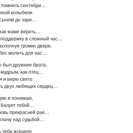
 помнить сентябри…
тихой колыбели
сыном до зари…
 как маме верить…
 поддержку в сложный час…
ахлопнув громко двери,
ебес молить для нас…
ю был дружнее брата,
 мудрым, как отец…
я и верю свято
ть двух любящих сердец…
трю и понимаю,
к балует тобой…
бовь прекрасней рая…
 плачу над судьбой…
ь тебе всецело