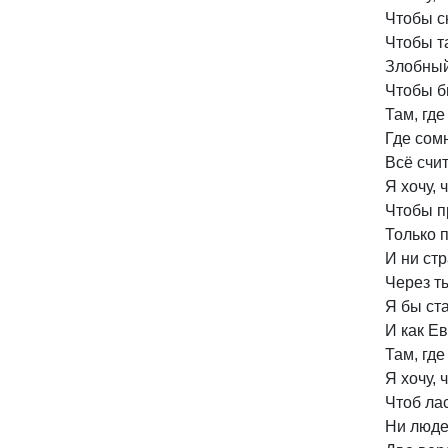
Чтобы ск
Чтобы та
Злобный
Чтобы б
Там, гд
Где сомн
Всё счит
Я хочу, 
Чтобы п
Только 
И ни стр
Через ты
Я бы ст
И как Е
Там, где
Я хочу, 
Чтоб ла
Ни людей