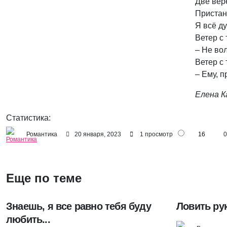
Две вер
Пристань
Я всё д
Ветер с
– Не вол
Ветер с
– Ему, пр
Елена К
Статистика:
Романтика
20 января, 2023
1 просмотр
16
0
Еще по теме
Знаешь, я все равно тебя буду
Ловить ру
любить...