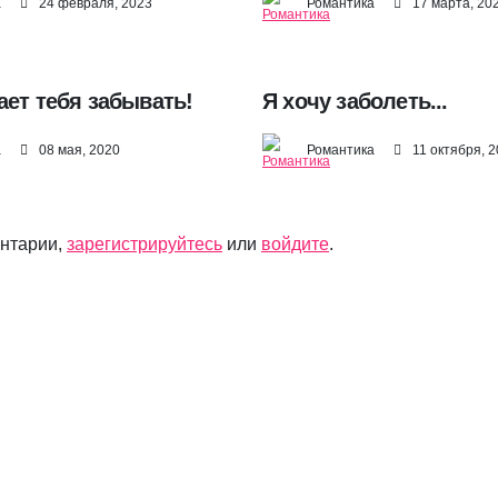
а
24 февраля, 2023
Романтика
17 марта, 20
ает тебя забывать!
Я хочу заболеть...
а
08 мая, 2020
Романтика
11 октября, 
ентарии,
зарегистрируйтесь
или
войдите
.