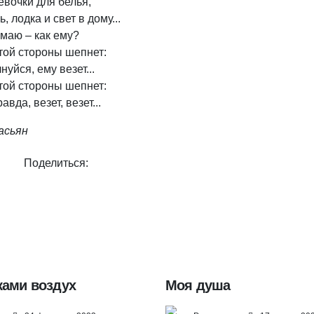
евочки для белья,
, лодка и свет в дому...
умаю – как ему?
 той стороны шепнет:
нуйся, ему везет...
 той стороны шепнет:
авда, везет, везет...
асьян
Поделиться:
ками воздух
Моя душа