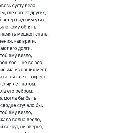
возь суету вело,
м, где согнет других,
 ветер над ним утих,
ыло кому обнять,
е память мешает спать,
ения, как враги,
ают его долги.
чтоб ему везло,
рошлое – не во зло,
письма из наших мест,
аха, ни слез – окрест.
сячи лет, потом,
ала его ребром,
ва могла бы быть
 сердце стучало бы.
чтоб ему везло,
скала волна весло,
 вокруг, ни зверья,