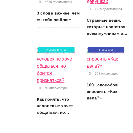
4566 просмотров
1725 просмотров
3 слова важнее, чем
«я тебя люблю»
Странные вещи,
которые нравятся
всем мужчинам в
девушках
ИЗМЕНА И
ПИШЕМ
БОЛЬ
ПИСЬМА
104 просмотра
100+ способов
82 просмотра
спросить «Как
дела?»
Как понять, что
человек не хочет
общаться, но
боится признаться?