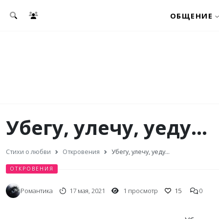
Перейти к основному содержанию
ОБЩЕНИЕ
Убегу, улечу, уеду...
Стихи о любви
Откровения
Убегу, улечу, уеду...
ОТКРОВЕНИЯ
Романтика
17 мая, 2021
1 просмотр
15
0