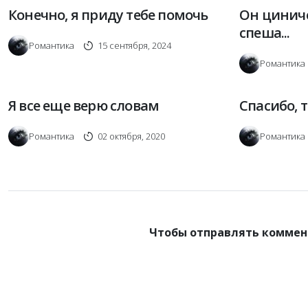
Конечно, я приду тебе помочь
Он циниче
спеша...
Романтика
15 сентября, 2024
Романтика
Я все еще верю словам
Спасибо, т
Романтика
02 октября, 2020
Романтика
Чтобы отправлять коммен