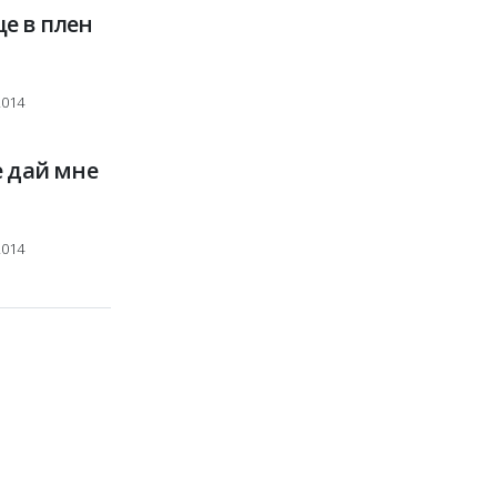
е в плен
2014
е дай мне
2014