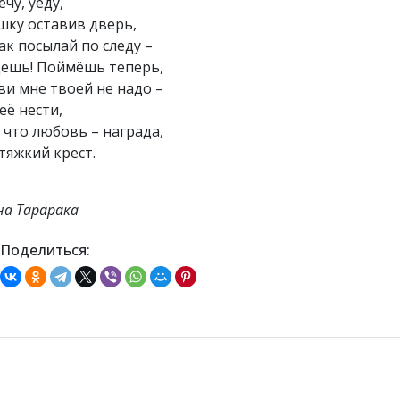
ечу, уеду,
шку оставив дверь,
ак посылай по следу –
ешь! Поймёшь теперь,
и мне твоей не надо –
её нести,
 что любовь – награда,
 тяжкий крест.
а Тарарака
Поделиться: