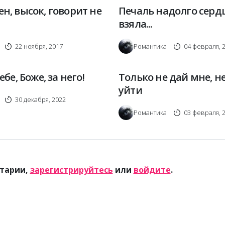
н, высок, говорит не
Печаль надолго сердц
взяла...
22 ноября, 2017
Романтика
04 февраля, 
ебе, Боже, за него!
Только не дай мне, н
уйти
30 декабря, 2022
Романтика
03 февраля, 
тарии,
зарегистрируйтесь
или
войдите
.