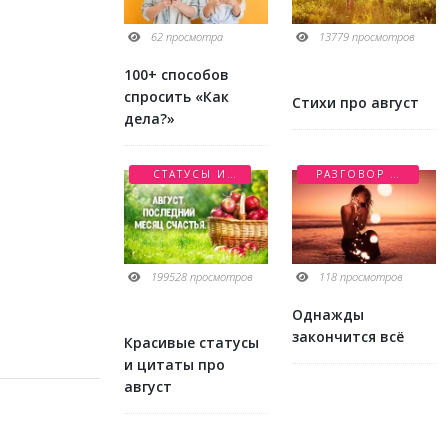
62 просмотра
13779 просмотров
100+ способов
спросить «Как
Стихи про август
дела?»
СТАТУСЫ И
РАЗГОВОР О
ЦИТАТЫ
ЛЮБВИ
199528 просмотров
118 просмотров
Однажды
закончится всё
Красивые статусы
и цитаты про
август