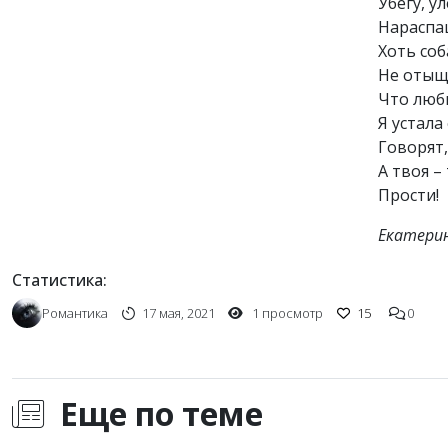
Убегу, ул
Нараспа
Хоть соб
Не отыщ
Что любв
Я устала 
Говорят,
А твоя –
Прости!
Екатерин
Статистика:
Романтика
17 мая, 2021
1 просмотр
15
0
Еще по теме