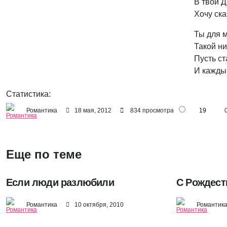
В твой Д
Хочу ска
Ты для м
Такой ни
Пусть ст
И каждый
Статистика:
Романтика
18 мая, 2012
834 просмотра
19
Еще по теме
Если люди разлюбили
С Рождест
Романтика
10 октября, 2010
Романтик