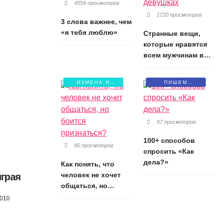
4559 просмотров
1720 просмотров
3 слова важнее, чем
«я тебя люблю»
Странные вещи,
которые нравятся
всем мужчинам в
девушках
ИЗМЕНА И
ПИШЕМ
БОЛЬ
ПИСЬМА
97 просмотров
100+ способов
80 просмотров
спросить «Как
дела?»
Как понять, что
человек не хочет
играя
общаться, но
боится признаться?
2010