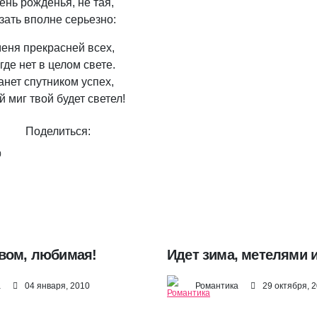
ень рожденья, не тая,
зать вполне серьезно:
еня прекрасней всех,
где нет в целом свете.
анет спутником успех,
 миг твой будет светел!
Поделиться:
0
вом, любимая!
Идет зима, метелями 
а
04 января, 2010
Романтика
29 октября, 