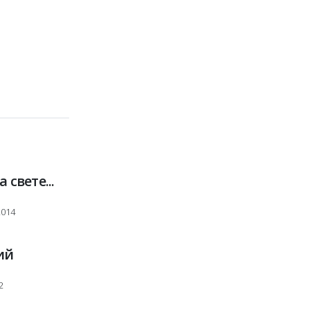
 свете...
2014
ий
2