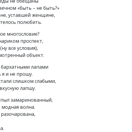
беды не обещаны
вечном «быть – не быть?»
не, уставшей женщине,
телось полюбить.
тое многословие?
нариком проспект,
(ну все условия),
мотренный объект.
т бархатными лапами
 я и не прошу.
стали слишком слабыми,
вкусную лапшу.
пыл замаринованный,
 модная волна.
 разочарована,
а.