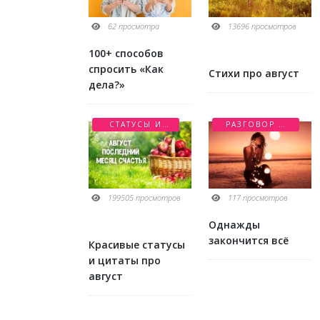
62 просмотра
13696 просмотров
100+ способов
спросить «Как
Стихи про август
дела?»
СТАТУСЫ И
РАЗГОВОР О
ЦИТАТЫ
ЛЮБВИ
199505 просмотров
117 просмотров
Однажды
закончится всё
Красивые статусы
и цитаты про
август