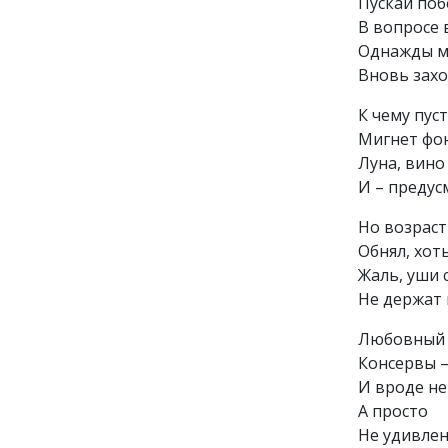
Пускай по
В вопросе 
Однажды м
Вновь захо
К чему пус
Мигнет фо
Луна, вино 
И – предус
Но возрас
Обнял, хоть
Жаль, уши 
Не держат 
Любовный 
Консервы –
И вроде не
А просто
Не удивлен