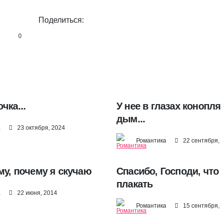
Поделиться:
3
0
чка...
У нее в глазах конопл
дым...
а
23 октября, 2024
Романтика
22 сентября,
му, почему я скучаю
Спасибо, Господи, что
плакать
а
22 июня, 2014
Романтика
15 сентября,