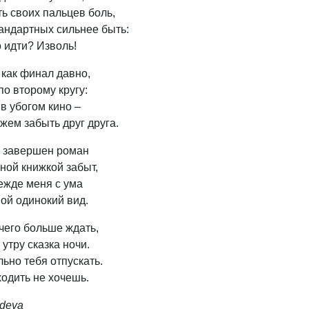
ь своих пальцев боль,
андартных сильнее быть:
 идти? Изволь!
как финал давно,
по второму кругу:
 в убогом кино –
жем забыть друг друга.
к завершен роман
ной книжкой забыт,
ежде меня с ума
ой одинокий вид.
чего больше ждать,
 утру сказка ночи.
льно тебя отпускать.
ходить не хочешь.
edeva