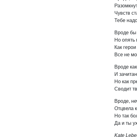
Разомкнут
Чувств ст
Тебе надо
Вроде бы 
Но опять 
Как герои
Все не мо
Вроде ка
И зачитан
Но как пр
Сводит тв
Вроде, не
Отцвела к
Но так бо
Да и ты у
Kate Leb