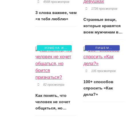
4568 просмотров
1726 просмотров
3 слова важнее, чем
«я тебя люблю»
Странные вещи,
которые нравятся
всем мужчинам в
девушках
ИЗМЕНА И
ПИШЕМ
БОЛЬ
ПИСЬМА
105 просмотров
100+ способов
82 просмотра
спросить «Как
дела?»
Как понять, что
человек не хочет
общаться, но
боится признаться?