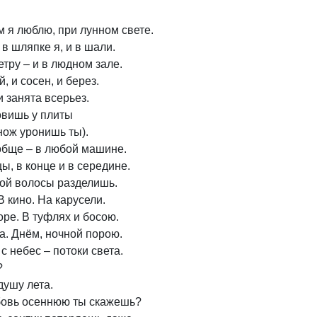
 я люблю, при лунном свете.
в шляпке я, и в шали.
етру – и в людном зале.
, и сосен, и берез.
и занята всерьез.
овишь у плиты
нож уронишь ты).
ообще – в любой машине.
ы, в конце и в середине.
кой волосы разделишь.
В кино. На карусели.
оре. В туфлях и босою.
а. Днём, ночной порою.
 с небес – потоки света.
?
душу лета.
бовь осеннюю ты скажешь?