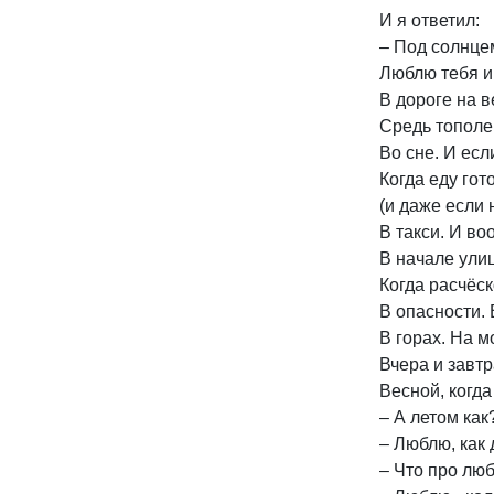
И я ответил:
– Под солнцем
Люблю тебя и 
В дороге на в
Средь тополей
Во сне. И есл
Когда еду гот
(и даже если 
В такси. И в
В начале улиц
Когда расчёс
В опасности. 
В горах. На м
Вчера и завтр
Весной, когда
– А летом как
– Люблю, как 
– Что про лю