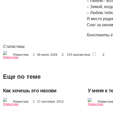
– Люблю - кол
– Зимой, когд
– Люблю тебя 
Я место рядом
Снег за окном
Константы И
Статистика:
Романтика
08 июля, 2026
155 просмотров
2
Еще по теме
Как хочешь это назови
Романтика
27 сентября, 2010
Романтик