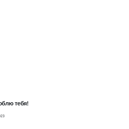
юблю тебя!
023