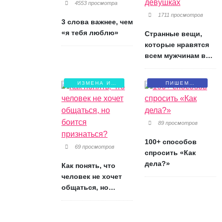
4553 просмотра
1711 просмотров
3 слова важнее, чем
«я тебя люблю»
Странные вещи,
которые нравятся
всем мужчинам в
девушках
ИЗМЕНА И
ПИШЕМ
БОЛЬ
ПИСЬМА
89 просмотров
100+ способов
69 просмотров
спросить «Как
дела?»
Как понять, что
человек не хочет
общаться, но
боится признаться?