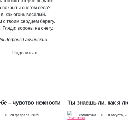
ь зонтик потеряешь даже.
а покрыты снегом сёла?
я, как огонь весёлый.
 с твоим сердцем берегу.
. Гляди: вороны на снегу.
льдефонс Галчинский
Поделиться:
У меня к тебе – чувство нежности
Ты знаешь ли, как я л
а
28 февраля, 2025
Романтика
18 августа, 2