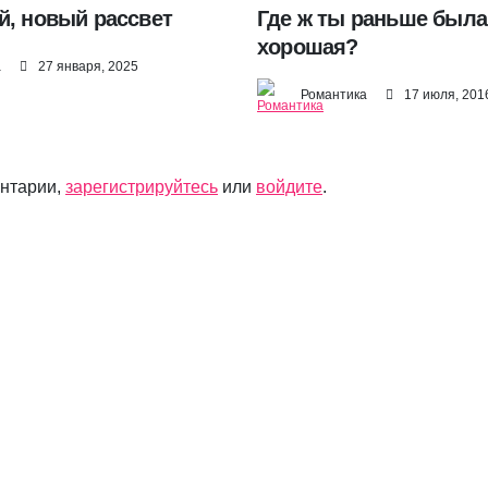
й, новый рассвет
Где ж ты раньше была
хорошая?
а
27 января, 2025
Романтика
17 июля, 201
ентарии,
зарегистрируйтесь
или
войдите
.