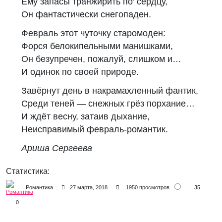
Ему запасы транжирить по' сердцу,
Он фантастически снегопаден.
Февраль этот чуточку старомоден:
Форся белокипельными манишками,
Он безупречен, пожалуй, слишком и…
И одинок по своей природе.
Завёрнут день в накрамахленный фантик,
Среди теней — снежных грёз порхание…
И ждёт весну, затаив дыхание,
Неисправимый февраль-романтик.
Ариша Сергеева
Статистика:
35
Романтика
27 марта, 2018
1950 просмотров
0