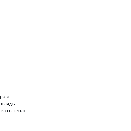
ра и
взгляды
овать тепло