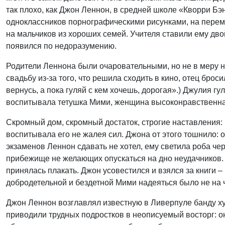
так плохо, как Джон Леннон, в средней школе «Кворри Бэ
одноклассников порнографическими рисунками, на переме
на мальчиков из хороших семей. Учителя ставили ему двой
появился по недоразумению.
Родители Леннона были очаровательными, но не в меру 
свадьбу из-за того, что решила сходить в кино, отец брос
вернусь, а пока гуляй с кем хочешь, дорогая».) Джулия г
воспитывала тетушка Мими, женщина высоконравственна
Скромный дом, скромный достаток, строгие наставления:
воспитывала его не жалея сил. Джона от этого тошнило:
экзаменов Леннон сдавать не хотел, ему светила роба ч
прибежище не желающих опускаться на дно неудачников. 
принялась плакать. Джон усовестился и взялся за книги – 
добродетельной и бездетной Мими надеяться было не на ч
Джон Леннон возглавлял известную в Ливерпуле банду ху
приводили трудных подростков в неописуемый восторг: о