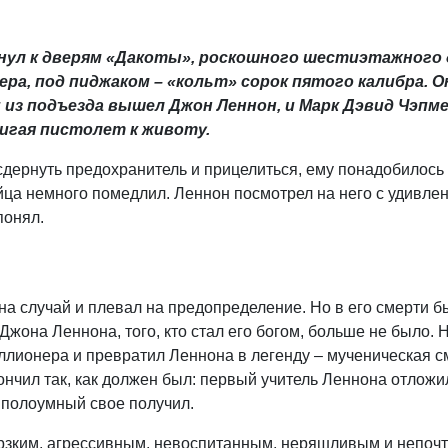
гнул к дверям «Дакоты», роскошного шестиэтажного 
ера, под пиджаком – «кольт» сорок пятого калибра. О
о: из подъезда вышел Джон Леннон, и Марк Дэвид Чэпм
вигая пистолет к животу.
 сдернуть предохранитель и прицелиться, ему понадобилось
ийца немного помедлил. Леннон посмотрел на него с удивле
понял.
а случай и плевал на предопределение. Но в его смерти б
 Джона Леннона, того, кто стал его богом, больше не было.
лионера и превратил Леннона в легенду – мученическая с
нчил так, как должен был: первый учитель Леннона отложи
т полоумный свое получил.
ерзким, агрессивным, невоспитанным, неряшливым и непоч