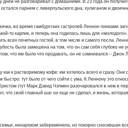
у дней не разговаривал с домашними. В 23 года он получил
и остался парнем с ливерпульского дна, хулиганом и двоечн
овичка, во время гамбургских гастролей Леннон пинками заг
акой-то карлик, и теперь она годилась лишь для «молодого»
ть всех почетных гостей, в том числе и самого посла. Ленн
рубость была замешена на том, что он сам себя глубоко не 
 том, что им было что продавать, он не сомневался – Джон
у как к растворимому кофе: им хотелось всего и сразу. Они 
ыстро: тут было от чего сойти с ума. К Леннону это относ
Христом (тут Марк Дэвид Чэпмен разочаровался в нем в пе
л, что свой главный шаг он еще не сделал, и жизнь, которая
 семьи, ненароком забеременела, но покорно сносившая вс