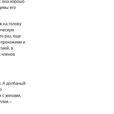
е: она хорошо
димы его
в на голову
ическую
то раз, еще
с прохожими и
тией, в
х членов
и. А долбаный
о
я с женами,
ллия –