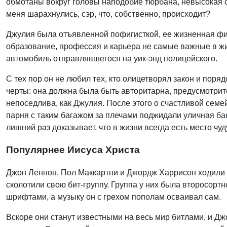
обмотаны вокруг головы наподобие тюрбана, невысокая 
меня шарахнулись, сэр, что, собственно, происходит?
Джулия была отъявленной пофигисткой, ее жизненная фил
образование, профессия и карьера не самые важные в жиз
автомобиль отправлявшегося на уик-энд полицейского.
С тех пор он не любил тех, кто олицетворял закон и пор
черты: она должна была быть авторитарна, предусмотрител
непоседлива, как Джулия. После этого о счастливой сем
парня с таким багажом за плечами поджидали уличная ба
лишний раз доказывает, что в жизни всегда есть место чуд
Популярнее Иисуса Христа
Джон Леннон, Пол Маккартни и Джордж Харрисон ходили 
сколотили свою бит-группу. Группа у них была второсорт
шрифтами, а музыку он с грехом пополам осваивал сам.
Вскоре они станут известными на весь мир битлами, и Дж