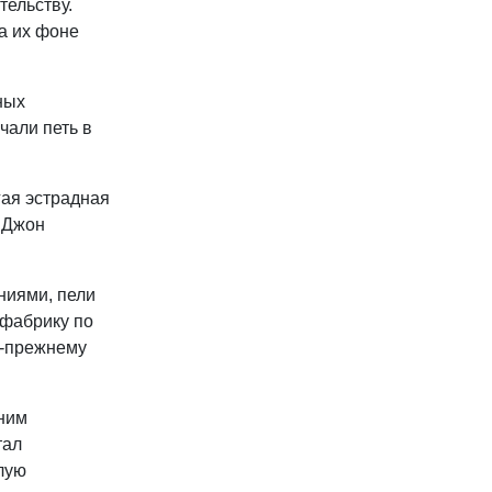
тельству.
а их фоне
ных
чали петь в
гая эстрадная
– Джон
ниями, пели
 фабрику по
по-прежнему
 ним
тал
лую