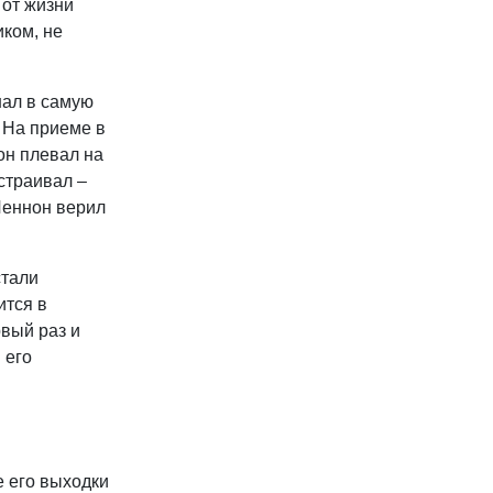
 от жизни
иком, не
нал в самую
. На приеме в
он плевал на
устраивал –
 Леннон верил
стали
ится в
рвый раз и
 его
е его выходки