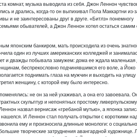
 ста комнат, музыка выводила из себя. Джон Леннон чувство
лись и дрались, когда-то он выпихивал Пола Маккартни из-з
ивы и не заинтересованы друг в друге. «Битлз» понемногу
емьями обывателей, а Джон Леннон хотел остаться самим со
упным японским банкиром, мать происходила из очень знатно
кончила один из лучших американских колледжей и занимала
ет и дважды побывала замужем: дома ее ждала маленькая 
женщинам, беспрекословно подчинявшимся его воле, а Йоко 
 полагается поднимать глаза на мужчин и выходить на улицу
ретил женщину, с которой ему было интересно.
поменялись: не он за ней ухаживал, а она его завоевала. О
трактных скульптур и непонятных простому ливерпульском
Леннон назвал вернисаж «гребаной мутью», а японка запис
, нашелся. И Леннон стал получать открытки с короткими на
 звонила ему и произносила длинные монологи: о социальн
большие творческие затруднения авангардной художнице. 