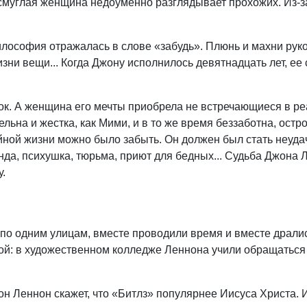
смуглая женщина недоуменно разглядывает прохожих. Из-за
ософия отражалась в слове «забудь». Плюнь и махни рукой
ни вещи... Когда Джону исполнилось девятнадцать лет, ее 
ядок. А женщина его мечты приобрела не встречающиеся в р
ьна и жестка, как Мими, и в то же время беззаботна, остр
ейной жизни можно было забыть. Он должен был стать неуда
нда, психушка, тюрьма, приют для бедных... Судьба Джона 
у.
по одним улицам, вместе проводили время и вместе дралис
ной: в художественном колледже Леннона учили обращаться
он Леннон скажет, что «Битлз» популярнее Иисуса Христа. 