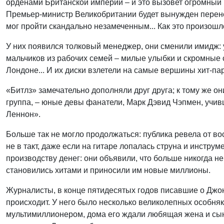
орденами Британской империи – и это вызовет огромный 
Премьер-министр Великобритании будет вынужден перенес
мог пройти скандально незамеченным... Как это произошло
У них появился толковый менеджер, они сменили имидж: 
мальчиков из рабочих семей – милые улыбки и скромные с
Лондоне... И их диски взлетели на самые вершины хит-па
«Битлз» замечательно дополняли друг друга; к тому же о
группа, – юные девы фанатели, Марк Дэвид Чэпмен, учивш
Леннон».
Больше так не могло продолжаться: публика ревела от в
не в такт, даже если на гитаре лопалась струна и инстру
производству денег: они объявили, что больше никогда не
становились хитами и приносили им новые миллионы.
Журналисты, в конце пятидесятых годов писавшие о Джоне
происходит. У него было несколько великолепных особняк
мультимиллионером, дома его ждали любящая жена и сын