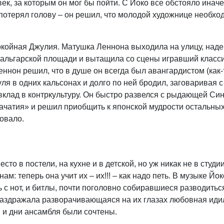
ек, за которым он мог бы пойти. С Йоко все обстояло инач
 потерял голову – он решил, что молодой художнице необхо
окойная Джулия. Матушка Леннона выходила на улицу, наде
афальгарской площади и вытащила со сцены игравший класс
ннон решил, что в душе он всегда был авангардистом (как-
ля в одних кальсонах и долго по ней бродил, заговаривая 
вклад в контркультуру. Он быстро развелся с рыдающей Син
ачатия» и решил приобщить к японской мудрости остальны
довало.
то в постели, на кухне и в детской, но уж никак не в студи
: теперь она учит их – их!!! – как надо петь. В музыке Йок
 с нот, и битлы, почти поголовно собиравшиеся разводитьс
 раздражала разворачивающаяся на их глазах любовная иди
 и дни ансамбля были сочтены.