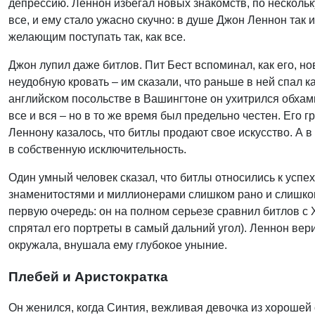
депрессию. Леннон избегал новых знакомств, по нескольк
все, и ему стало ужасно скучно: в душе Джон Леннон так 
желающим поступать так, как все.
Джон лупил даже битлов. Пит Бест вспоминал, как его, н
неудобную кровать – им сказали, что раньше в ней спал к
английском посольстве в Вашингтоне он ухитрился обхами
все и вся – но в то же время был предельно честен. Его г
Леннону казалось, что битлы продают свое искусство. А в
в собственную исключительность.
Один умный человек сказал, что битлы относились к успех
знаменитостями и миллионерами слишком рано и слишком б
первую очередь: он на полном серьезе сравнил битлов с 
спрятал его портреты в самый дальний угол). Леннон вери
окружала, внушала ему глубокое уныние.
Плебей и Аристократка
Он женился, когда Синтия, вежливая девочка из хорошей