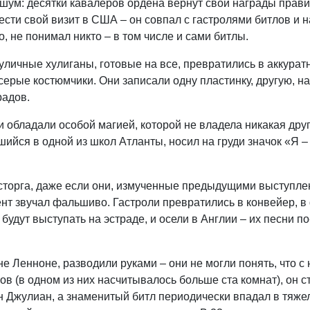
шум: десятки кавалеров ордена вернут свои награды прави
ти свой визит в США – он совпал с гастролями битлов и н
, не понимал никто – в том числе и сами битлы.
уличные хулиганы, готовые на все, превратились в аккурат
ерые костюмчики. Они записали одну пластинку, другую, на
радов.
ни обладали особой магией, которой не владела никакая дру
ийся в одной из школ Атланты, носил на груди значок «Я 
осторга, даже если они, измученные предыдущими выступле
мент звучал фальшиво. Гастроли превратились в конвейер, в
 будут выступать на эстраде, и осели в Англии – их песни 
 Ленноне, разводили руками – они не могли понять, что с
ов (в одном из них насчитывалось больше ста комнат), он с
 Джулиан, а знаменитый битл периодически впадал в тяже