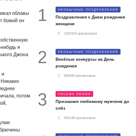
НЕОБЫЧНЫЕ ПОЗДРАВЛЕНИЯ
аивал облавы
Поздравления с Днем рождения
ет божий он
женщине
1329316 просмотров
 собственную
-нибудь я
НЕОБЫЧНЫЕ ПОЗДРАВЛЕНИЯ
нького Джона
Весёлые конкурсы на День
рождения
 и
982846 просмотров
 Никаких
леднее
ПИСЬМА ЛЮБВИ
ричала, потом
Признания любимому мужчине до
ой,
слёз
930148 просмотров
улии
– брючины