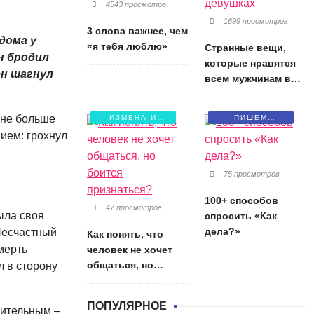
4543 просмотра
1699 просмотров
3 слова важнее, чем
дома у
«я тебя люблю»
Странные вещи,
н бродил
которые нравятся
ен шагнул
всем мужчинам в
девушках
 не больше
ИЗМЕНА И
ПИШЕМ
БОЛЬ
ПИСЬМА
нием: грохнул
75 просмотров
100+ способов
47 просмотров
ыла своя
спросить «Как
дела?»
 Несчастный
Как понять, что
мерть
человек не хочет
общаться, но
л в сторону
боится признаться?
ПОПУЛЯРНОЕ
тительным –