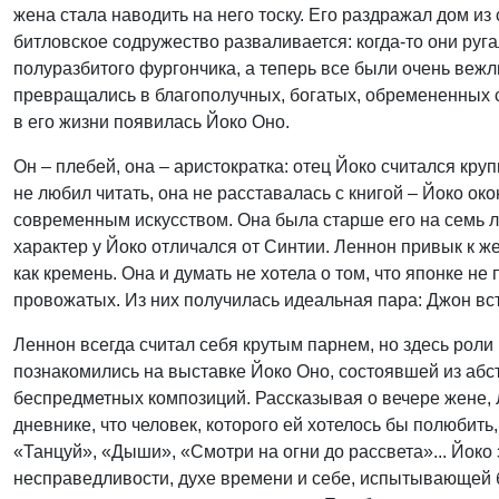
жена стала наводить на него тоску. Его раздражал дом из
битловское содружество разваливается: когда-то они руга
полуразбитого фургончика, а теперь все были очень вежл
превращались в благополучных, богатых, обремененных с
в его жизни появилась Йоко Оно.
Он – плебей, она – аристократка: отец Йоко считался кр
не любил читать, она не расставалась с книгой – Йоко о
современным искусством. Она была старше его на семь л
характер у Йоко отличался от Синтии. Леннон привык к 
как кремень. Она и думать не хотела о том, что японке не
провожатых. Из них получилась идеальная пара: Джон вст
Леннон всегда считал себя крутым парнем, но здесь роли 
познакомились на выставке Йоко Оно, состоявшей из абс
беспредметных композиций. Рассказывая о вечере жене, 
дневнике, что человек, которого ей хотелось бы полюбить
«Танцуй», «Дыши», «Смотри на огни до рассвета»... Йоко
несправедливости, духе времени и себе, испытывающей 