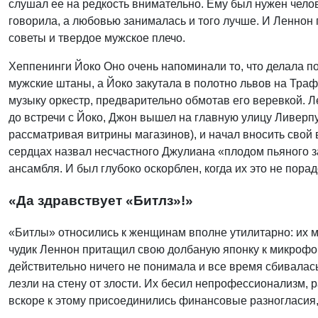
слушал ее на редкость внимательно. Ему был нужен челов
говорила, а любовью занималась и того лучше. И Леннон
советы и твердое мужское плечо.
Хеппенинги Йоко Оно очень напоминали то, что делала п
мужские штаны, а Йоко закутала в полотно львов на Тр
музыку оркестр, предварительно обмотав его веревкой. Ле
до встречи с Йоко, Джон вышел на главную улицу Ливерпу
рассматривая витрины магазинов), и начал вносить свой 
сердцах назвал несчастного Джулиана «плодом пьяного з
ансамбля. И был глубоко оскорблен, когда их это не пора
«Да здравствует «Битлз»!»
«Битлы» относились к женщинам вполне утилитарно: их мес
чудик Леннон притащил свою долбаную японку к микрофонам
действительно ничего не понимала и все время сбивалась
лезли на стену от злости. Их бесил непрофессионализм,
вскоре к этому присоединились финансовые разногласия,