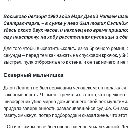
Восьмого декабря 1980 года Марк Дэвид Чэпмен ша
Сентрал-парка, – в сумке у него был томик Сэлиндж
здесь около двух часов, и наконец его время пришл
ему навстречу, на ходу расстегивая пуговицы и сд
Для того чтобы выхватить «кольт» из-за брючного ремня,
секунды – перед тем как нажать на спусковой крючок, уб
выстрел, пуля отбросила его к стене, и он так ничего и не 
Скверный мальчишка
Джон Леннон не был верующим человеком: он полагался н
закономерность. Чэпмен стрелял из-за того, что прежнего
шизофреник убил мирно доживавшего свой век мультимил
придала завершенность разваливавшейся судьбе. Он зако
газету, хмыкнул, потер подбородок и сказал жене, что это
...Он и в самом деле был очень скверным мальчишкой. Д