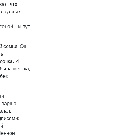
вал, что
а руля их
бой... И тут
й семьи. Он
сь
дочка. И
была жестка,
 без
ни
у парню
ала в
дписями:
ой
Леннон