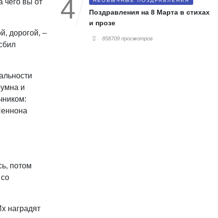
 чего вы от
НЕОБЫЧНЫЕ ПОЗДРАВЛЕНИЯ
Поздравления на 8 Марта в стихах
и прозе
, дорогой, –
858709 просмотров
сбил
еальности
оумна и
чником:
Леннона
ь, потом
 со
Их наградят