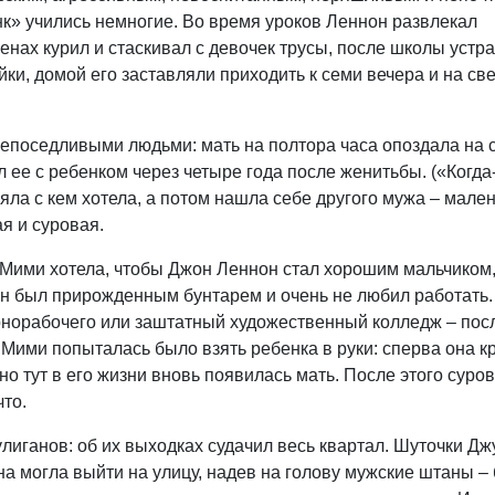
нк» учились немногие. Во время уроков Леннон развлекал
нах курил и стаскивал с девочек трусы, после школы устр
ки, домой его заставляли приходить к семи вечера и на св
непоседливыми людьми: мать на полтора часа опоздала на
ил ее с ребенком через четыре года после женитьбы. («Когда
уляла с кем хотела, а потом нашла себе другого мужа – мале
я и суровая.
 Мими хотела, чтобы Джон Леннон стал хорошим мальчиком,
 он был прирожденным бунтарем и очень не любил работать.
ернорабочего или заштатный художественный колледж – пос
Мими попыталась было взять ребенка в руки: сперва она к
но тут в его жизни вновь появилась мать. После этого суров
то.
лиганов: об их выходках судачил весь квартал. Шуточки Дж
на могла выйти на улицу, надев на голову мужские штаны 