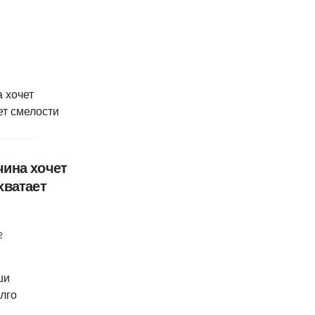
чина хочет
хватает
2