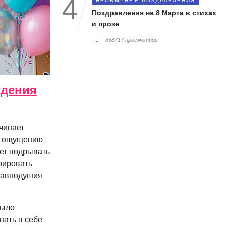
НЕОБЫЧНЫЕ ПОЗДРАВЛЕНИЯ
Поздравления на 8 Марта в стихах
и прозе
858717 просмотров
ждения
чинает
 к ощущению
дет подрывать
орировать
 равнодушия
было
нать в себе