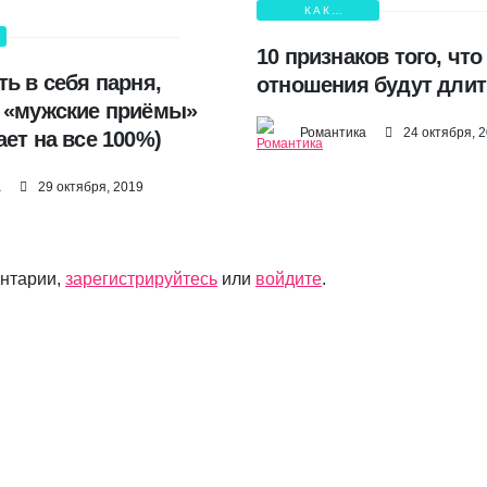
КАК
СОХРАНИТЬ
ЛЮБОВЬ?
10 признаков того, чт
ь в себя парня,
отношения будут длит
 «мужские приёмы»
Романтика
24 октября, 
ет на все 100%)
а
29 октября, 2019
ентарии,
зарегистрируйтесь
или
войдите
.