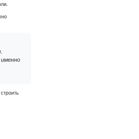
оли.
жно
.
 именно
 строить