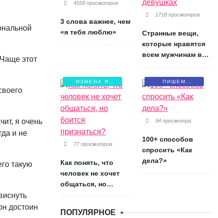
4558 просмотров
1718 просмотров
3 слова важнее, чем
иональной
«я тебя люблю»
Странные вещи,
которые нравятся
всем мужчинам в
 Чаще этот
девушках
ИЗМЕНА И
ПИШЕМ
своего
БОЛЬ
ПИСЬМА
чит, я очень
94 просмотра
гда и не
100+ способов
77 просмотров
спросить «Как
дела?»
Как понять, что
его такую
человек не хочет
общаться, но
боится признаться?
 виснуть
 он достоин
ПОПУЛЯРНОЕ