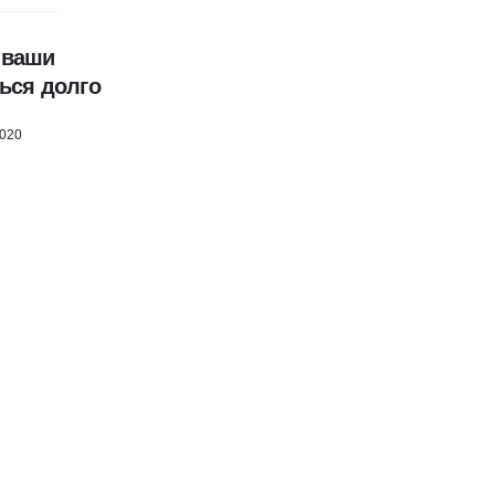
о ваши
ься долго
2020