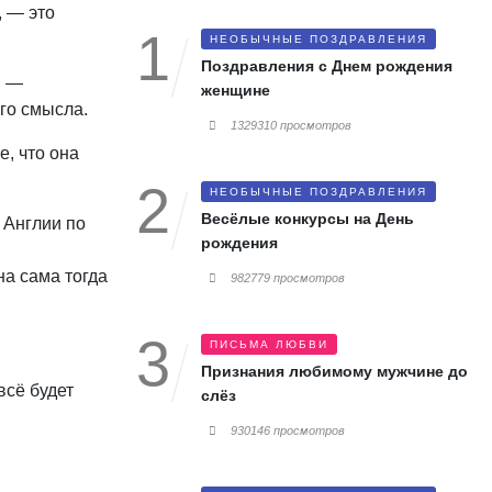
, — это
НЕОБЫЧНЫЕ ПОЗДРАВЛЕНИЯ
Поздравления с Днем рождения
ы —
женщине
го смысла.
1329310 просмотров
е, что она
НЕОБЫЧНЫЕ ПОЗДРАВЛЕНИЯ
Весёлые конкурсы на День
 Англии по
рождения
на сама тогда
982779 просмотров
ПИСЬМА ЛЮБВИ
Признания любимому мужчине до
всё будет
слёз
930146 просмотров