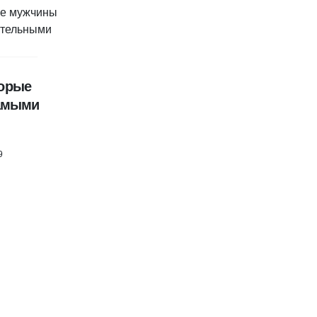
торые
амыми
9