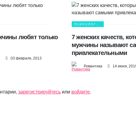
ПСИХОЛОГИЯ
ЛЮБВИ
жчины любят только
7 женских качеств, ко
мужчины называют с
привлекательными
а
03 февраля, 2013
Романтика
14 июня, 201
ентарии,
зарегистрируйтесь
или
войдите
.