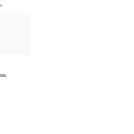
ь.
ом,