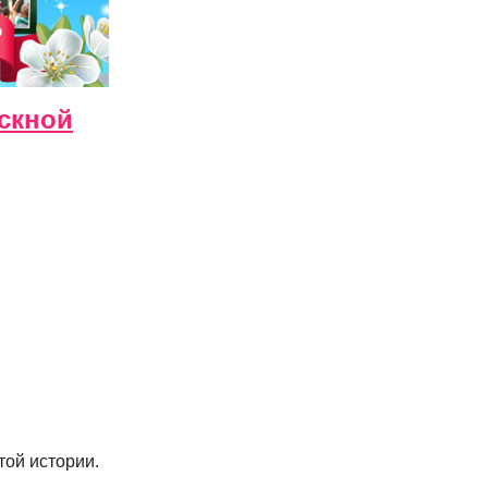
скной
той истории.