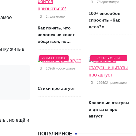
73 просмотра
100+ способов
1 просмотр
самое
спросить «Как
дела?»
Как понять, что
человек не хочет
общаться, но
боится признаться?
ытку жить в
РОМАНТИКА
СТАТУСЫ И
ЦИТАТЫ
13968 просмотров
199602 просмотра
Стихи про август
Красивые статусы
и цитаты про
август
аты, но ещё и
ПОПУЛЯРНОЕ