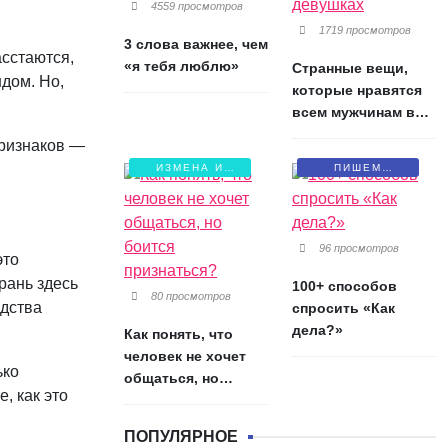
4559 просмотров
1719 просмотров
3 слова важнее, чем
сстаются,
«я тебя люблю»
Странные вещи,
ндом. Но,
которые нравятся
всем мужчинам в
девушках
признаков —
ИЗМЕНА И
ПИШЕМ
БОЛЬ
ПИСЬМА
96 просмотров
это
рань здесь
100+ способов
80 просмотров
адства
спросить «Как
дела?»
Как понять, что
человек не хочет
ько
общаться, но
, как это
боится признаться?
ПОПУЛЯРНОЕ