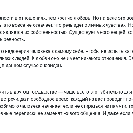
ости в отношениях, тем крепче любовь. Но на деле это вов
это вовсе не означает, что речь идет о личных чувствах. Н
к является их собственностью. Существует много вещей, к
ь ревность.
го недоверия человека к самому себе. Чтобы не испытывать
лизких людей. К любви оно не имеет никакого отношения. За
в данном случае очевиден.
жить в другом государстве — чаще всего это губительно дл
встречи, да и свободное время каждый из вас проводит по-
юбимого человека начинает если не стираться из памяти, т
невные переписки не заменят живого общения. И даже если