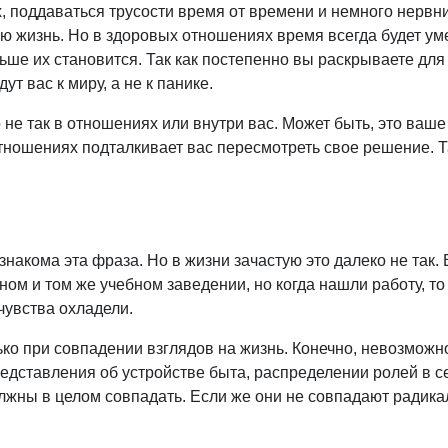
поддаваться трусости время от времени и немного нервни
ю жизнь. Но в здоровых отношениях время всегда будет у
ьше их становится. Так как постепенно вы раскрываете для
 вас к миру, а не к панике.
то не так в отношениях или внутри вас. Может быть, это ваш
отношениях подталкивает вас пересмотреть свое решение. Т
акома эта фраза. Но в жизни зачастую это далеко не так.
ом и том же учебном заведении, но когда нашли работу, то
чувства охладели.
ко при совпадении взглядов на жизнь. Конечно, невозможн
едставления об устройстве быта, распределении ролей в с
лжны в целом совпадать. Если же они не совпадают радикал