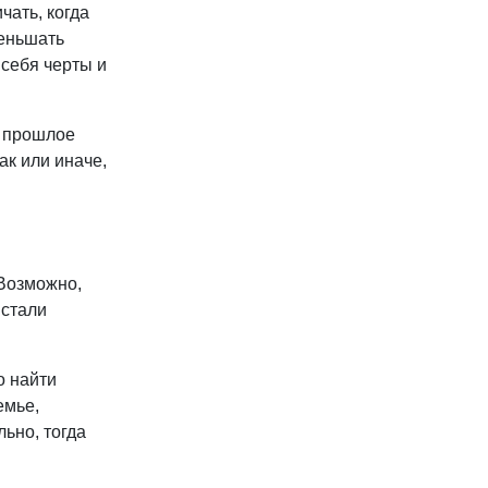
чать, когда
меньшать
 себя черты и
е прошлое
ак или иначе,
 Возможно,
 стали
о найти
емье,
ьно, тогда