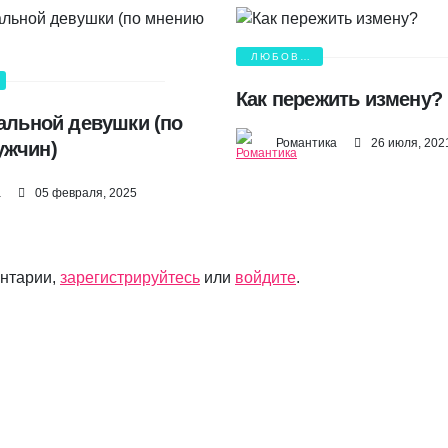
ЛЮБОВЬ
И БОЛЬ
Как пережить измену?
еальной девушки (по
Романтика
26 июля, 202
ужчин)
а
05 февраля, 2025
ентарии,
зарегистрируйтесь
или
войдите
.