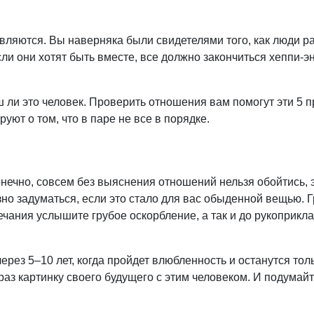
ляются. Вы наверняка были свидетелями того, как люди ра
сли они хотят быть вместе, все должно закончиться хеппи-э
ш ли это человек. Проверить отношения вам помогут эти 5 
ют о том, что в паре не все в порядке.
нечно, совсем без выяснения отношений нельзя обойтись, 
зно задуматься, если это стало для вас обыденной вещью. Г
мечания услышите грубое оскорбление, а так и до рукоприкл
через 5–10 лет, когда пройдет влюбленность и останутся тол
аз картинку своего будущего с этим человеком. И подумайте