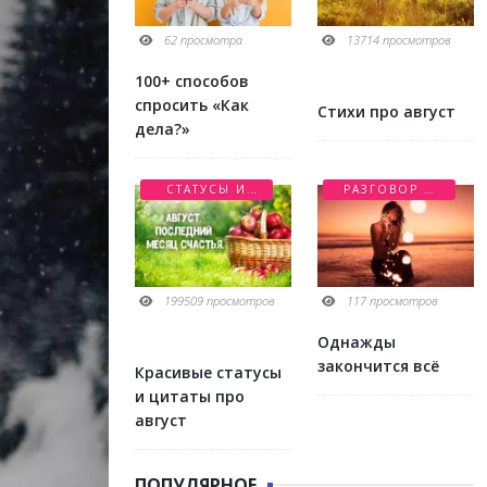
62 просмотра
13714 просмотров
100+ способов
спросить «Как
Стихи про август
дела?»
СТАТУСЫ И
РАЗГОВОР О
ЦИТАТЫ
ЛЮБВИ
199509 просмотров
117 просмотров
Однажды
закончится всё
Красивые статусы
и цитаты про
август
ПОПУЛЯРНОЕ