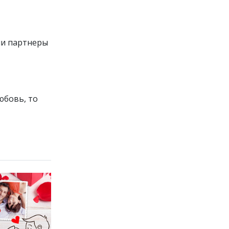
сли партнеры
юбовь, то