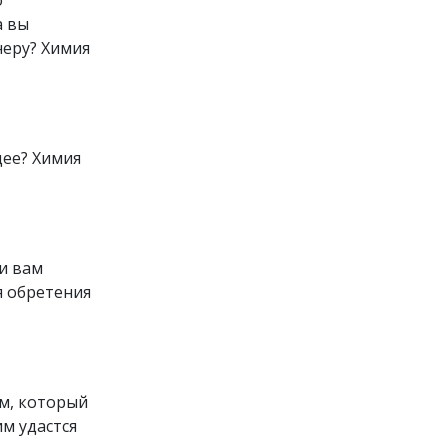
а вы
неру? Химия
щее? Химия
ии вам
я обретения
ом, который
м удастся