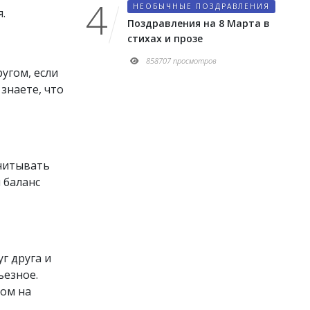
НЕОБЫЧНЫЕ ПОЗДРАВЛЕНИЯ
.
Поздравления на 8 Марта в
стихах и прозе
858707 просмотров
угом, если
знаете, что
считывать
 баланс
г друга и
ьезное.
гом на