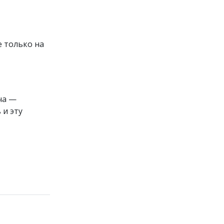
е только на
ча —
 и эту