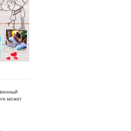
ственный
оге может
о