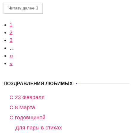
Читать далее
Нумерация страниц
Текущая страница
1
Страница
2
Страница
3
…
Следующая страница
››
Последняя страница
»
ПОЗДРАВЛЕНИЯ ЛЮБИМЫХ
С 23 Февраля
С 8 Марта
С годовщиной
Для пары в стихах