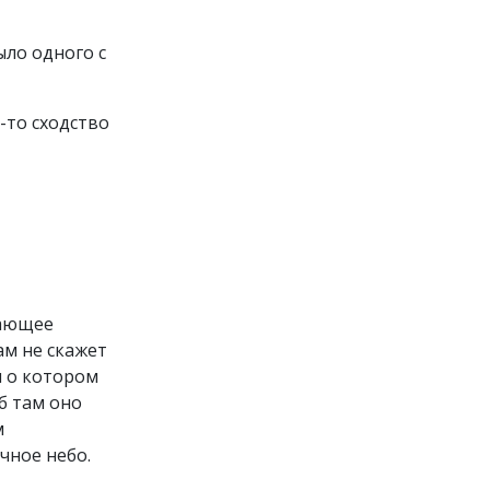
ыло одного с
е-то сходство
цающее
ам не скажет
и о котором
об там оно
м
чное небо.