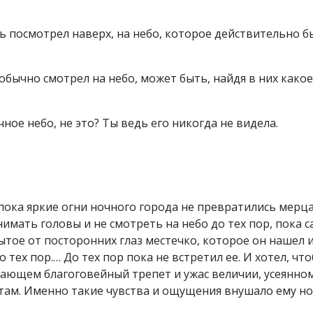
ь посмотрел наверх, на небо, которое действительно б
н обычно смотрел на небо, может быть, найдя в них како
чное небо, не это? Ты ведь его никогда не видела.
р, пока яркие огни ночного города не превратились мер
нимать головы и не смотреть на небо до тех пор, пока с
крытое от посторонних глаз местечко, которое он нашел 
о тех пор.… До тех пор пока не встретил ее. И хотел, чт
шающем благоговейный трепет и ужас величии, усеянно
там. Именно такие чувства и ощущения внушало ему но