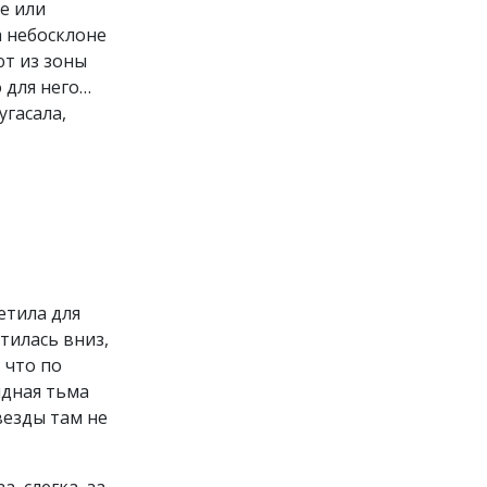
е или
а небосклоне
ют из зоны
о для него…
угасала,
етила для
тилась вниз,
, что по
ядная тьма
везды там не