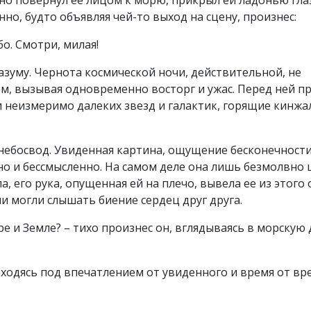
но повернул ее лицом к морю, прикрыл ей ладонью глаза
но, будто объявляя чей-то выход на сцену, произнес:
о. Смотри, милая!
разуму. Чернота космической ночи, действительной, не
м, вызывая одновременно восторг и ужас. Перед ней п
 неизмеримо далеких звезд и галактик, горящие кинж
 небосвод. Увиденная картина, ощущение бесконечности
но и бессмысленно. На самом деле она лишь безмолвно
а, его рука, опущенная ей на плечо, вывела ее из этого
ни могли слышать биение сердец друг друга.
ре и Земле? – тихо произнес он, вглядываясь в морскую 
 находясь под впечатлением от увиденного и время от в