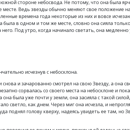
 южной стороне небосвода. Не потому, что она была ярч
же месте. Ведь звезды обычно меняют свое положение н
ленные времена года некоторые из них и вовсе исчеза
а была в одном и том же месте, словно она сияла тольк
 него. Под утро, когда начинало светать, она медленно 
ончательно исчезнув с небосклона.
 снова и зачарованно смотрел на свою Звезду, а она св
незапно сорвалась со своего места на небосклоне и пока
а она была уже почти у земли, она засияла с такой силой
тало светло, как днем. Через миг она исчезла, и непрогл
уда поднял голову кверху, надеясь увидеть ее там, но З