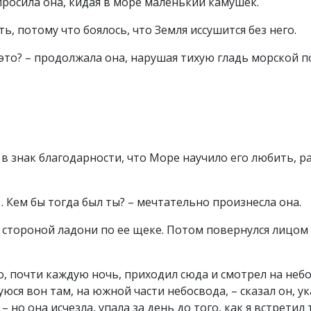
спросила она, кидая в море маленький камушек.
ь, потому что боялось, что Земля иссушится без него.
это? – продолжала она, нарушая тихую гладь морской 
 в знак благодарности, что Море научило его любить, р
… Кем бы тогда был ты? – мечтательно произнесла она.
 стороной ладони по ее щеке. Потом повернулся лицом
асто, почти каждую ночь, приходил сюда и смотрел на неб
юся вон там, на южной части небосвода, – сказал он, у
– но она исчезла, упала за день до того, как я встретил