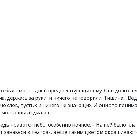
ак это было много дней предшествующих ему. Они долго ш
, держась за руки, и ничего не говорили. Тишина… Вед
че слов, пустых и ничего не значащих. И они это поним
х молчаливый диалог:
ведь нравится небо, особенно ночное. – На ней было пла
т занавеси в театрах, а еще таким цветом окрашивают