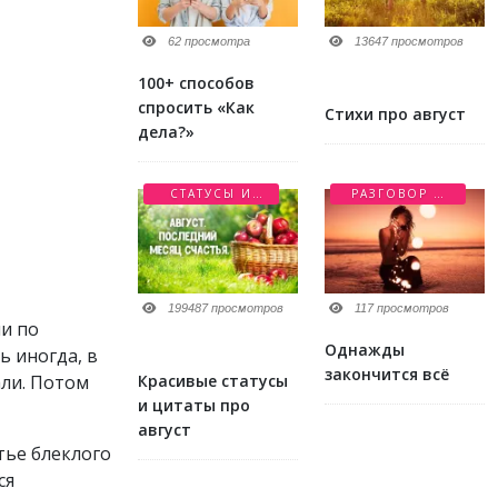
62 просмотра
13647 просмотров
100+ способов
спросить «Как
Стихи про август
дела?»
СТАТУСЫ И
РАЗГОВОР О
ЦИТАТЫ
ЛЮБВИ
199487 просмотров
117 просмотров
ли по
Однажды
ь иногда, в
закончится всё
Красивые статусы
али. Потом
и цитаты про
август
тье блеклого
ся