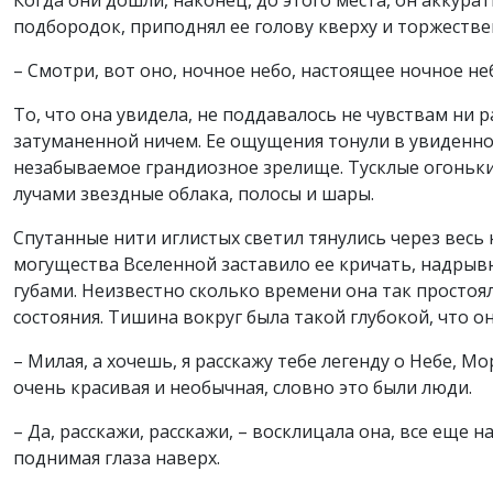
Когда они дошли, наконец, до этого места, он аккурат
подбородок, приподнял ее голову кверху и торжествен
– Смотри, вот оно, ночное небо, настоящее ночное неб
То, что она увидела, не поддавалось не чувствам ни 
затуманенной ничем. Ее ощущения тонули в увиденно
незабываемое грандиозное зрелище. Тусклые огоньки
лучами звездные облака, полосы и шары.
Спутанные нити иглистых светил тянулись через весь
могущества Вселенной заставило ее кричать, надрыв
губами. Неизвестно сколько времени она так простоял
состояния. Тишина вокруг была такой глубокой, что о
– Милая, а хочешь, я расскажу тебе легенду о Небе, Мо
очень красивая и необычная, словно это были люди.
– Да, расскажи, расскажи, – восклицала она, все еще
поднимая глаза наверх.