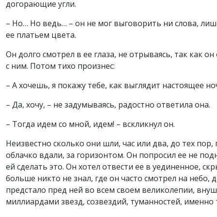
догорающие угли.
– Но… Но ведь… – он не мог выговорить ни слова, лиш
ее платьем цвета.
Он долго смотрел в ее глаза, не отрываясь, так как о
с ним. Потом тихо произнес:
– А хочешь, я покажу тебе, как выглядит настоящее но
– Да, хочу, – не задумываясь, радостно ответила она.
– Тогда идем со мной, идем! – вскликнул он.
Неизвестно сколько они шли, час или два, до тех по
облачко вдали, за горизонтом. Он попросил ее не под
ей сделать это. Он хотел отвести ее в уединенное, с
больше никто не знал, где он часто смотрел на небо, д
предстало пред ней во всем своем великолепии, вну
миллиардами звезд, созвездий, туманностей, именно 