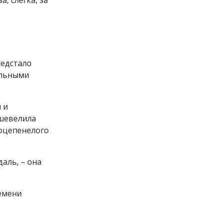
, слегка, за
редстало
альными
 и
 шевелила
 оцепенелого
даль, – она
ремени