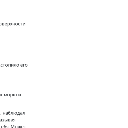
поверхности
астопило его
 к морю и
о, наблюдал
казывая
 тебя. Может