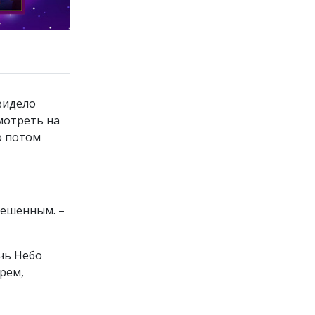
видело
смотреть на
о потом
вешенным. –
чь Небо
рем,