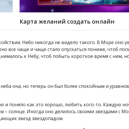
Карта желаний создать онлайн
ойствии. Небо никогда не видело такого. В Море оно у
 оно все чаще и чаще стало опускаться пониже, чтоб по
нималось к Небу, чтоб побыть короткое время с ним, н
т неба она, но теперь он был более спокойным и уравно
 и поняло как это хорошо, любить кого-то. Каждую но
ем – солнце. Иногда оно делилось своими звездами с Мо
адающих звезд звездопадом.