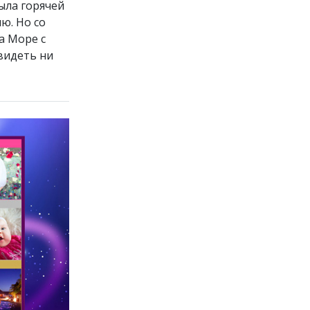
ыла горячей
ю. Но со
а Море с
видеть ни