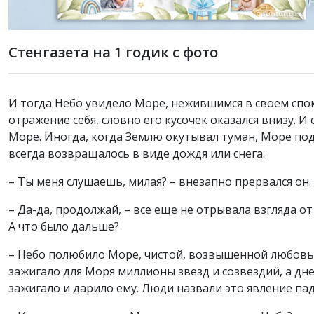
Стенгазета на 1 годик с фото
И тогда Небо увидело Море, нежившимся в своем спок
отражение себя, словно его кусочек оказался внизу. И
Море. Иногда, когда Землю окутывал туман, Море под
всегда возвращалось в виде дождя или снега.
– Ты меня слушаешь, милая? – внезапно прервался он.
– Да-да, продолжай, – все еще не отрывала взгляда о
А что было дальше?
– Небо полюбило Море, чистой, возвышенной любовью
зажигало для Моря миллионы звезд и созвездий, а дн
зажигало и дарило ему. Люди назвали это явление п