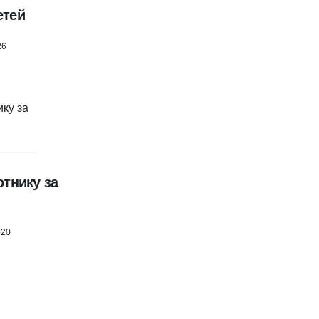
етей
26
отнику за
020