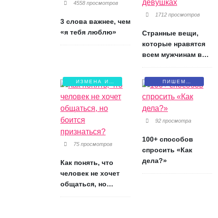
4558 просмотров
1712 просмотров
3 слова важнее, чем
«я тебя люблю»
Странные вещи,
которые нравятся
всем мужчинам в
девушках
ИЗМЕНА И
ПИШЕМ
БОЛЬ
ПИСЬМА
92 просмотра
100+ способов
75 просмотров
спросить «Как
дела?»
Как понять, что
человек не хочет
общаться, но
боится признаться?