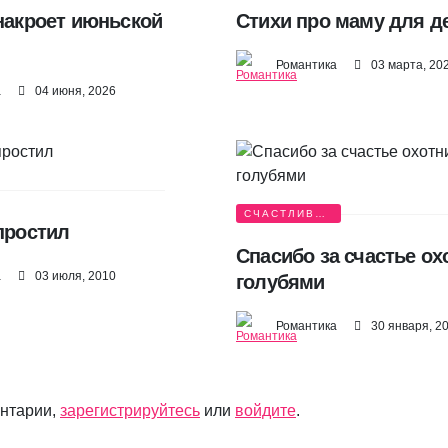
 накроет июньской
Стихи про маму для д
Романтика
03 марта, 20
а
04 июня, 2026
СЧАСТЛИВАЯ
простил
ИСТОРИЯ
Спасибо за счастье ох
а
03 июля, 2010
голубями
Романтика
30 января, 2
ентарии,
зарегистрируйтесь
или
войдите
.