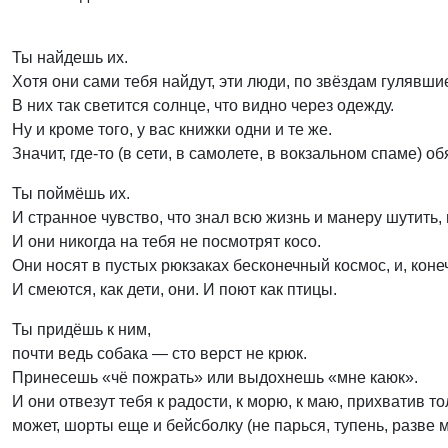
Ты найдешь их.
Хотя они сами тебя найдут, эти люди, по звёздам гулявшие
В них так светится солнце, что видно через одежду.
Ну и кроме того, у вас книжки одни и те же.
Значит, где-то (в сети, в самолете, в вокзальном спаме) о
Ты поймёшь их.
И странное чувство, что знал всю жизнь и манеру шутить
И они никогда на тебя не посмотрят косо.
Они носят в пустых рюкзаках бесконечный космос, и, коне
И смеются, как дети, они. И поют как птицы.
Ты придёшь к ним,
почти ведь собака — сто верст не крюк.
Принесешь «чё пожрать» или выдохнешь «мне каюк».
И они отвезут тебя к радости, к морю, к маю, прихватив т
может, шорты еще и бейсболку (не парься, тупень, разве 