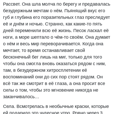
Рассвет. Она шла молча по берегу и предавалась
безудержным мечтам о нём. Пьянящий вкус его
губ и глубина его поразительных глаз преследует
её и днём и ночью. Странно, как какие-то пять
дней переменили всю её жизнь. Песок ласкал её
ноги, а море шептало о чём-то своём. Она думает
о нём и весь мир переворачивается. Когда она
мечтает, то время останавливает свой
бесконечный бег лишь на миг, только для того
чтобы она смогла вновь оказаться рядом с ним,
там, в безудержном хитросплетении её
воспоминаний они до сих пор стоят рядом. Он
всё так же смотрит в её глаза, а она просит все
силы о том, чтобы это мгновение никогда не
заканчивалось…
Села. Всмотрелась в необычные краски, которые
ей подарило это чудесное утро. Ровно через 3